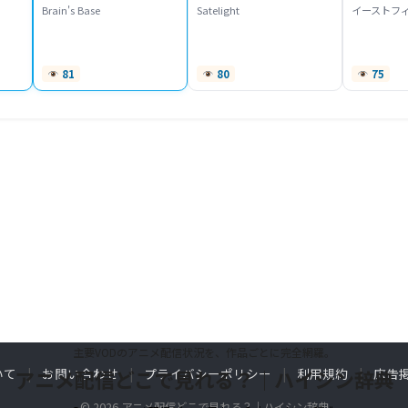
Brain's Base
Satelight
イーストフ
81
80
75
主要VODのアニメ配信状況を、作品ごとに完全網羅。
いて
アニメ配信どこで見れる？｜ハイシン辞典
お問い合わせ
プライバシーポリシー
利用規約
広告掲
© 2026 アニメ配信どこで見れる？｜ハイシン辞典