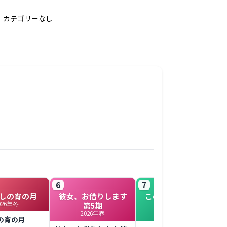
カテゴリーなし
6
7
しの宵の月
彼女、お借りします
このヒーラー、めん
026年冬
第5期
どくさい
2026年春
2022年春
の宵の月