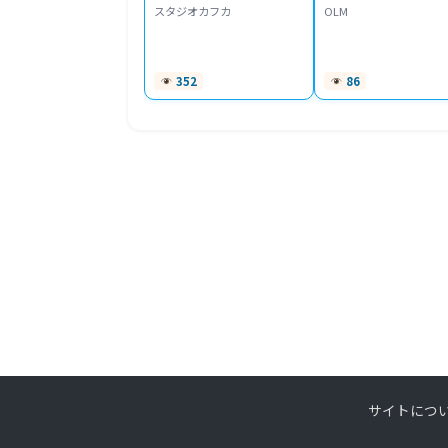
スタジオカフカ
OLM
352
86
サイトにつ