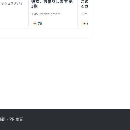
彼女、お借りします 第
このヒーラー、めんど
ィッシュスタジオ
5期
くさい
TMS Entertainment
Jumondou
70
67
載・PR 表記