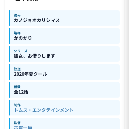
読み
カノジョオカリシマス
略称
かのかり
シリーズ
彼女、お借りします
放送
2020年夏クール
話数
全12話
制作
トムス・エンタテインメント
監督
古賀一臣