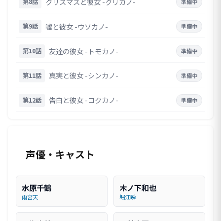
クリスマスと彼女 -クリカノ-
第8話
準備中
嘘と彼女 -ウソカノ-
第9話
準備中
友達の彼女 -トモカノ-
第10話
準備中
真実と彼女 -シンカノ-
第11話
準備中
告白と彼女 -コクカノ-
第12話
準備中
声優・キャスト
水原千鶴
木ノ下和也
雨宮天
堀江瞬