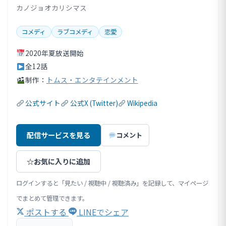
カノジョオカリシマス
コメディ
ラブコメディ
恋愛
2020年夏放送開始
全12話
制作：
トムス・エンタテインメント
公式サイト
公式X (Twitter)
Wikipedia
配信サービスを見る
コメント
☆
お気に入りに追加
ログインすると「見たい / 視聴中 / 視聴済み」を記録して、マイページ
でまとめて管理できます。
ポストする
LINEでシェア