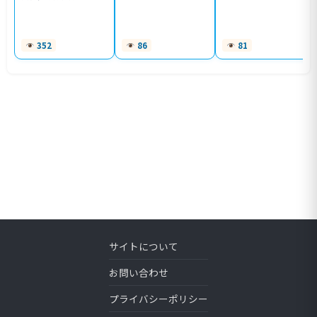
352
86
81
サイトについて
お問い合わせ
プライバシーポリシー