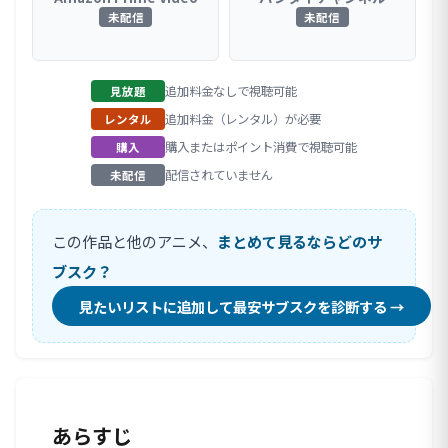
未配信
未配信
追加料金なしで視聴可能
見放題
追加料金（レンタル）が必要
レンタル
購入またはポイント消費で視聴可能
購入
配信されていません
未配信
この作品と他のアニメ、
まとめて見るならどのサ
ブスク？
見たいリストに追加して最安サブスクを診断する →
あらすじ