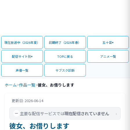
現在放送中（2026年夏）
前期終了（2026年春）
五十音
配信サイト別
TOPに戻る
アニメ一覧
声優一覧
サブスク診断
ホーム
>
作品一覧
>
彼女、お借りします
更新日: 2026-06-14
評価情報
主要な配信サービスでは
現在配信されていません
›
－
彼女、お借りします