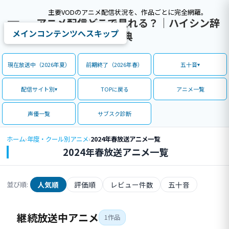
主要VODのアニメ配信状況を、作品ごとに完全網羅。
アニメ配信どこで見れる？｜ハイシン辞
メインコンテンツへスキップ
典
現在放送中（2026年夏）
前期終了（2026年春）
五十音
配信サイト別
TOPに戻る
アニメ一覧
声優一覧
サブスク診断
ホーム
›
年度・クール別アニメ
›
2024年春放送アニメ一覧
2024年春放送アニメ一覧
人気順
評価順
レビュー件数
五十音
並び順:
継続放送中アニメ
1作品