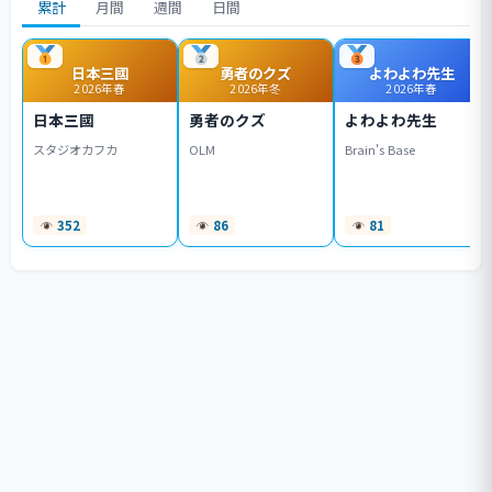
累計
月間
週間
日間
日本三國
勇者のクズ
よわよわ先生
2026年春
2026年冬
2026年春
日本三國
勇者のクズ
よわよわ先生
スタジオカフカ
OLM
Brain's Base
352
86
81