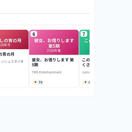
6
7
しの宵の月
彼女、お借りします
このヒーラー、めん
026年冬
第5期
どくさい
2026年春
2022年春
の宵の月
彼女、お借りします 第
このヒーラー、めんど
ィッシュスタジオ
5期
くさい
TMS Entertainment
Jumondou
70
67