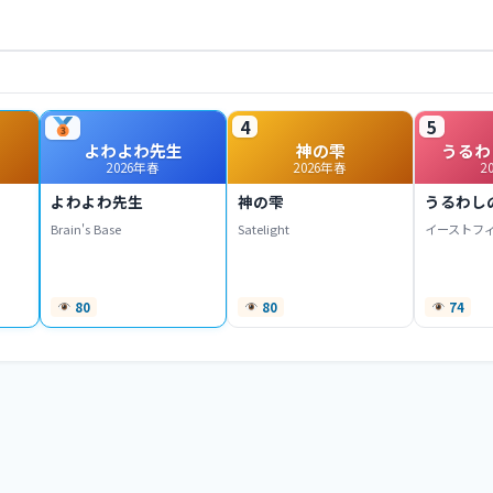
4
5
よわよわ先生
神の雫
うるわ
2026年春
2026年春
2
よわよわ先生
神の雫
うるわし
Brain's Base
Satelight
イーストフ
80
80
74