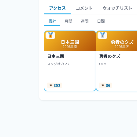
アクセス
コメント
ウォッチリスト
累計
月間
週間
日間
日本三國
勇者のクズ
2026年春
2026年冬
日本三國
勇者のクズ
スタジオカフカ
OLM
352
86