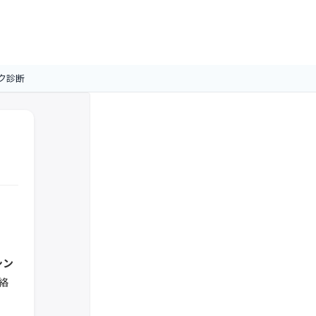
ク診断
シン
絡