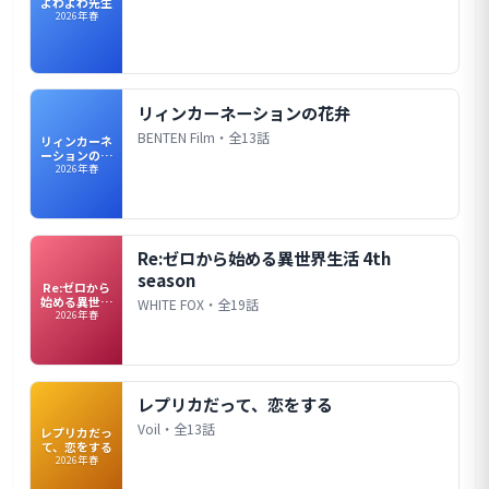
よわよわ先生
2026年春
リィンカーネーションの花弁
BENTEN Film・全13話
リィンカーネ
ーションの花
2026年春
弁
Re:ゼロから始める異世界生活 4th
season
Re:ゼロから
始める異世界
WHITE FOX・全19話
生活 4th
2026年春
season
レプリカだって、恋をする
Voil・全13話
レプリカだっ
て、恋をする
2026年春