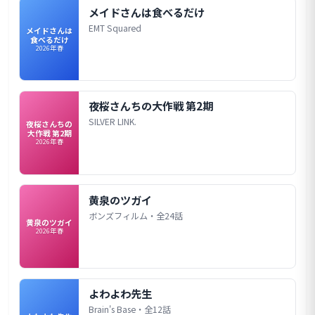
メイドさんは食べるだけ
EMT Squared
メイドさんは
食べるだけ
2026年春
夜桜さんちの大作戦 第2期
SILVER LINK.
夜桜さんちの
大作戦 第2期
2026年春
黄泉のツガイ
ボンズフィルム・全24話
黄泉のツガイ
2026年春
よわよわ先生
Brain's Base・全12話