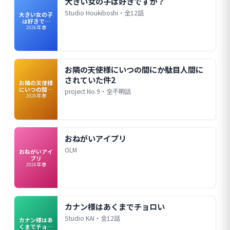
大きい女の子は好きですか？
Studio Houkiboshi・全12話
大きい女の子
は好きです
2026年春
か？
お隣の天使様にいつの間にか駄目人間に
されていた件2
お隣の天使様
にいつの間に
project No.9・全不明話
か駄目人間に
2026年春
されていた件
2
おねがいアイプリ
OLM
おねがいアイ
プリ
2026年春
カナン様はあくまでチョロい
Studio KAI・全12話
カナン様はあ
くまでチョロ