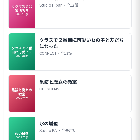
Studio Hibari・全12話
クジマ歌えば
家ほろろ
2026年春
クラスで２番目に可愛い女の子と友だち
になった
クラスで２番
目に可愛い女
CONNECT・全12話
の子と友だち
2026年春
になった
黒猫と魔女の教室
LIDENFILMS
黒猫と魔女の
教室
2026年春
氷の城壁
Studio KAI・全未定話
氷の城壁
2026年春