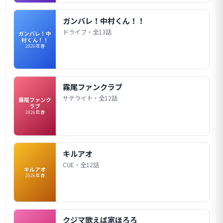
ガンバレ！中村くん！！
ドライブ・全13話
ガンバレ！中
村くん！！
2026年春
霧尾ファンクラブ
サテライト・全12話
霧尾ファンク
ラブ
2026年春
キルアオ
CUE・全12話
キルアオ
2026年春
クジマ歌えば家ほろろ