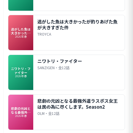
逃がした魚は大きかったが釣りあげた魚
が大きすぎた件
逃がした魚は
大きかったが
TROYCA
釣りあげた魚
2026年春
が大きすぎた
件
ニワトリ・ファイター
SANZIGEN・全12話
ニワトリ・フ
ァイター
2026年春
悲劇の元凶となる最強外道ラスボス女王
は民の為に尽くします。Season2
悲劇の元凶と
なる最強外道
OLM・全12話
ラスボス女王
2026年春
は民の為に尽
くします。
Season2