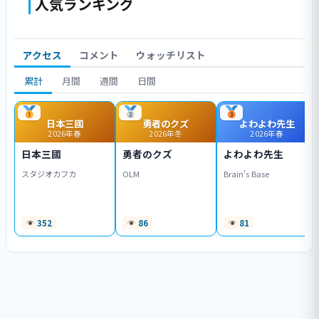
人気ランキング
アクセス
コメント
ウォッチリスト
累計
月間
週間
日間
日本三國
勇者のクズ
よわよわ先生
2026年春
2026年冬
2026年春
日本三國
勇者のクズ
よわよわ先生
スタジオカフカ
OLM
Brain's Base
352
86
81