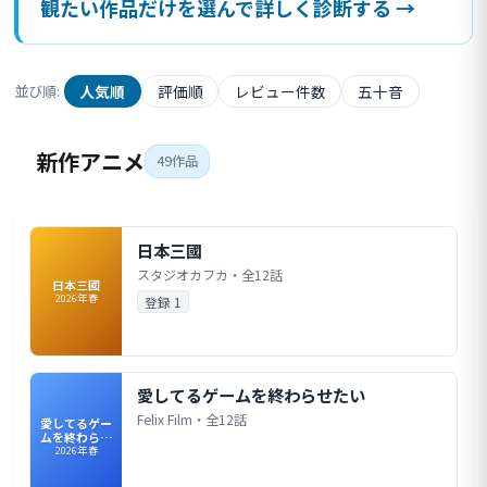
観たい作品だけを選んで詳しく診断する →
人気順
評価順
レビュー件数
五十音
並び順:
新作アニメ
49作品
日本三國
スタジオカフカ・全12話
日本三國
2026年春
登録 1
愛してるゲームを終わらせたい
Felix Film・全12話
愛してるゲー
ムを終わらせ
2026年春
たい