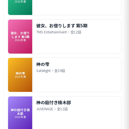
2026年春
い
彼女、お借りします 第5期
TMS Entertainment・全12話
彼女、お借り
します 第5期
2026年春
神の雫
Satelight・全24話
神の雫
2026年春
神の庭付き楠木邸
JUVENAGE・全12話
神の庭付き楠
木邸
2026年春