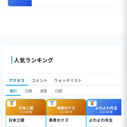
人気ランキング
アクセス
コメント
ウォッチリスト
累計
月間
週間
日間
日本三國
勇者のクズ
よわよわ先生
2026年春
2026年冬
2026年春
日本三國
勇者のクズ
よわよわ先生