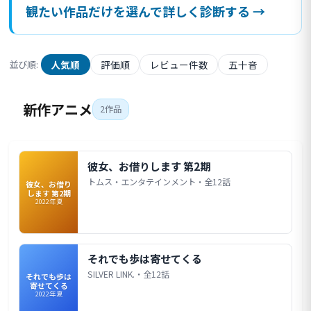
観たい作品だけを選んで詳しく診断する →
人気順
評価順
レビュー件数
五十音
並び順:
新作アニメ
2作品
彼女、お借りします 第2期
トムス・エンタテインメント・全12話
彼女、お借り
します 第2期
2022年夏
それでも歩は寄せてくる
SILVER LINK.・全12話
それでも歩は
寄せてくる
2022年夏