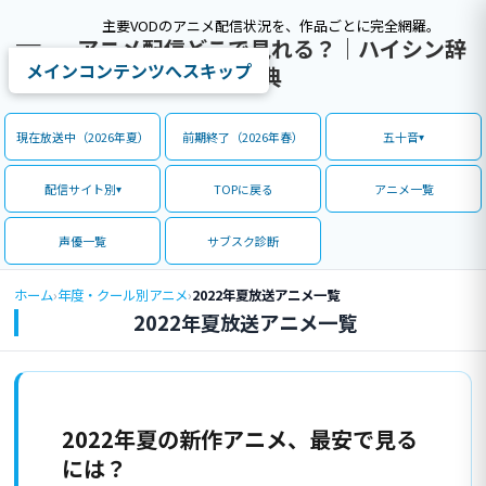
主要VODのアニメ配信状況を、作品ごとに完全網羅。
アニメ配信どこで見れる？｜ハイシン辞
メインコンテンツへスキップ
典
現在放送中（2026年夏）
前期終了（2026年春）
五十音
配信サイト別
TOPに戻る
アニメ一覧
声優一覧
サブスク診断
ホーム
›
年度・クール別アニメ
›
2022年夏放送アニメ一覧
2022年夏放送アニメ一覧
2022年夏の新作アニメ、最安で見る
には？