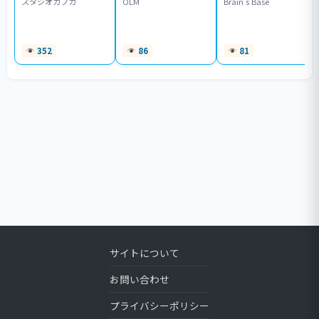
スタジオカフカ
OLM
Brain's Base
352
86
81
サイトについて
お問い合わせ
プライバシーポリシー