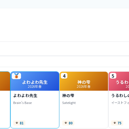
4
5
よわよわ先生
神の雫
うるわ
2026年春
2026年春
2
よわよわ先生
神の雫
うるわし
Brain's Base
Satelight
イーストフ
81
80
75