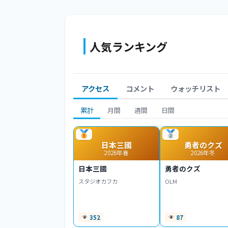
人気ランキング
アクセス
コメント
ウォッチリスト
累計
月間
週間
日間
日本三國
勇者のクズ
2026年春
2026年冬
日本三國
勇者のクズ
スタジオカフカ
OLM
352
87