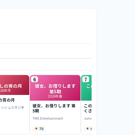
6
7
しの宵の月
彼女、お借りします
このヒーラー、めん
026年冬
第5期
どくさい
2026年春
2022年春
の宵の月
彼女、お借りします 第
このヒーラー、めんど
ィッシュスタジオ
5期
くさい
TMS Entertainment
Jumondou
70
69