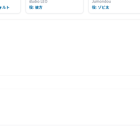
studio LEO
Jumondou
ォルト
役: 彼方
役: ゾビ太