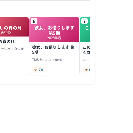
6
7
しの宵の月
彼女、お借りします
このヒーラー、めん
026年冬
第5期
どくさい
2026年春
2022年春
の宵の月
彼女、お借りします 第
このヒーラー、めんど
ィッシュスタジオ
5期
くさい
TMS Entertainment
Jumondou
70
67