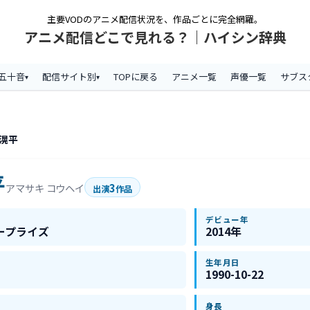
主要VODのアニメ配信状況を、作品ごとに完全網羅。
アニメ配信どこで見れる？｜ハイシン辞典
五十音
配信サイト別
TOPに戻る
アニメ一覧
声優一覧
サブス
 滉平
平
3
アマサキ コウヘイ
出演
作品
デビュー年
ープライズ
2014年
生年月日
1990-10-22
身長