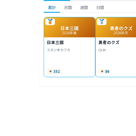
累計
月間
週間
日間
日本三國
勇者のクズ
2026年春
2026年冬
日本三國
勇者のクズ
スタジオカフカ
OLM
352
86