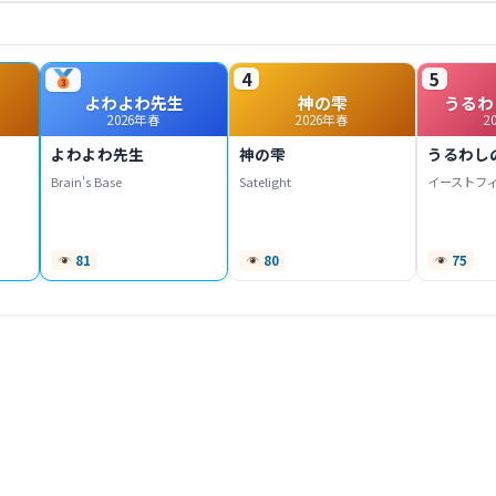
4
5
よわよわ先生
神の雫
うるわ
2026年春
2026年春
2
よわよわ先生
神の雫
うるわし
Brain's Base
Satelight
イーストフ
81
80
75