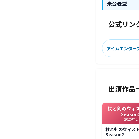
未公表型
公式リン
アイムエンター
出演作品
杖と剣のウィ
Season
2026年2
杖と剣のウィス
Season2