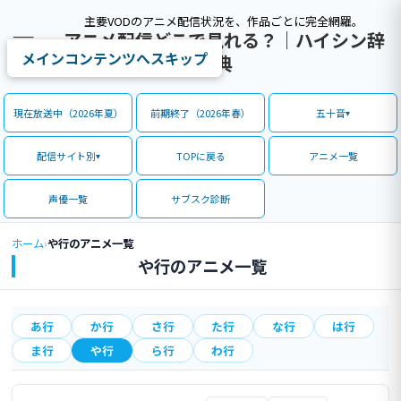
主要VODのアニメ配信状況を、作品ごとに完全網羅。
アニメ配信どこで見れる？｜ハイシン辞
メインコンテンツへスキップ
典
現在放送中（2026年夏）
前期終了（2026年春）
五十音
配信サイト別
TOPに戻る
アニメ一覧
声優一覧
サブスク診断
ホーム
›
や行のアニメ一覧
や行のアニメ一覧
あ行
か行
さ行
た行
な行
は行
ま行
や行
ら行
わ行