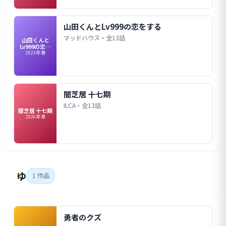
山田くんとLv999の恋をする
マッドハウス・全13話
山田くんと
Lv999の恋を
2023年春
する
闇芝居 十七期
ILCA・全13話
闇芝居 十七期
2026年夏
ゆ
1 作品
勇者のクズ