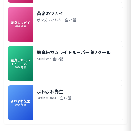
黄泉のツガイ
ボンズフィルム・全24話
黄泉のツガイ
2026年春
鎧真伝サムライトルーパー 第2クール
Sunrise・全12話
鎧真伝サムラ
イトルーパー
第2クール
2026年夏
よわよわ先生
Brain's Base・全12話
よわよわ先生
2026年春