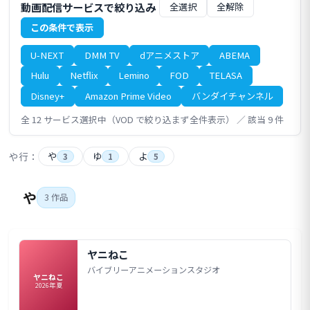
動画配信サービスで絞り込み
全選択
全解除
この条件で表示
U-NEXT
DMM TV
dアニメストア
ABEMA
Hulu
Netflix
Lemino
FOD
TELASA
Disney+
Amazon Prime Video
バンダイチャンネル
全 12 サービス選択中（VOD で絞り込まず全件表示） ／ 該当 9 件
や行：
や
ゆ
よ
3
1
5
や
3 作品
ヤニねこ
バイブリーアニメーションスタジオ
ヤニねこ
2026年夏