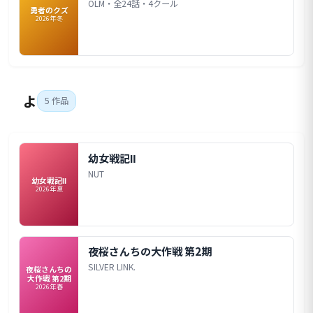
OLM・全24話・4クール
勇者のクズ
2026年冬
よ
5 作品
幼女戦記Ⅱ
NUT
幼女戦記Ⅱ
2026年夏
夜桜さんちの大作戦 第2期
SILVER LINK.
夜桜さんちの
大作戦 第2期
2026年春