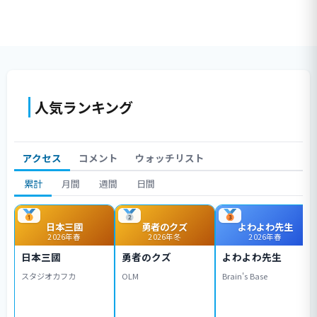
人気ランキング
アクセス
コメント
ウォッチリスト
累計
月間
週間
日間
日本三國
勇者のクズ
よわよわ先生
2026年春
2026年冬
2026年春
日本三國
勇者のクズ
よわよわ先生
スタジオカフカ
OLM
Brain's Base