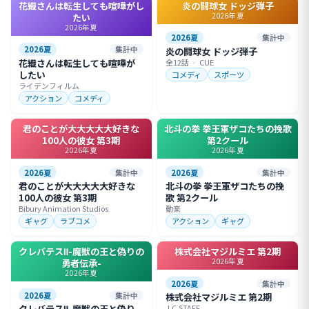
花織さんは転生しても喧嘩がし
炎の闘球女 ドッジ弾子
2026年夏
たい
2026年夏
2026夏
集計中
2026夏
集計中
炎の闘球女 ドッジ弾子
花織さんは転生しても喧嘩が
全12話
・
CUE
したい
コメディ
スポーツ
ライデンフィルム
アクション
コメディ
君のことが大大大大大好きな
北斗の拳 拳王軍ザコたちの挽歌
100人の彼女 第3期
第2クール
2026年夏
2026年夏
2026夏
集計中
2026夏
集計中
君のことが大大大大大好きな
北斗の拳 拳王軍ザコたちの挽
100人の彼女 第3期
歌 第2クール
Bibury Animation Studios
動楽
ギャグ
ラブコメ
アクション
ギャグ
クレバテスⅡ-魔獣の王と偽りの
株式会社マジルミエ 第2期
2026年夏
勇者伝承-
2026年夏
2026夏
集計中
2026夏
集計中
株式会社マジルミエ 第2期
クレバテスⅡ-魔獣の王と偽り
J.C.STAFF