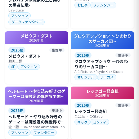
の勇者伝承-
お仕事
ファンタジー
Lay-duce
アクション
ダークファンタジー
メビウス・ダスト
グロウアップショウ ～ひまわり
2026年夏
のサーカス団～
2026年夏
2026夏
集計中
2026夏
集計中
メビウス・ダスト
動画工房
グロウアップショウ ～ひまわ
りのサーカス団～
SF
アクション
A-1 Pictures / Psyde Kick Studio
オリジナル
サーカス
ヘルモード ～やり込み好きのゲ
レッツゴー怪奇組
2026年夏
ーマーは廃設定の異世界で無双
2026年夏
する～ 2nd Season
2026夏
集計中
2026夏
集計中
レッツゴー怪奇組
ヘルモード ～やり込み好きの
全12話
・
C-Station
ゲーマーは廃設定の異世界で
ギャグ
コメディ
無双する～ 2nd Season
全13話
・
Yokohama Animation Lab
アクション
ファンタジー