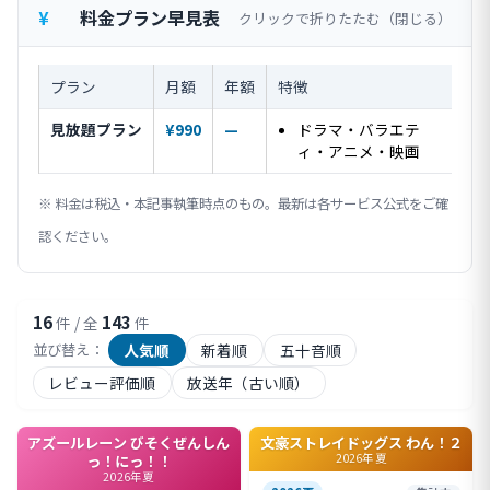
料金プラン早見表
クリックで折りたたむ
プラン
月額
年額
特徴
見放題プラン
¥990
—
ドラマ・バラエテ
ィ・アニメ・映画
※ 料金は税込・本記事執筆時点のもの。最新は各サービス公式をご確
認ください。
16
143
件 / 全
件
人気順
新着順
五十音順
並び替え：
レビュー評価順
放送年（古い順）
アズールレーン びそくぜんしん
文豪ストレイドッグス わん！２
2026年夏
っ！にっ！！
2026年夏