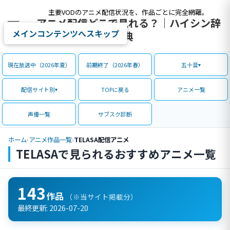
主要VODのアニメ配信状況を、作品ごとに完全網羅。
アニメ配信どこで見れる？｜ハイシン辞
メインコンテンツへスキップ
典
現在放送中（2026年夏）
前期終了（2026年春）
五十音
配信サイト別
TOPに戻る
アニメ一覧
声優一覧
サブスク診断
ホーム
›
アニメ作品一覧
›
TELASA配信アニメ
TELASAで見られるおすすめアニメ一覧
143
作品
（※当サイト掲載分）
最終更新:
2026-07-20