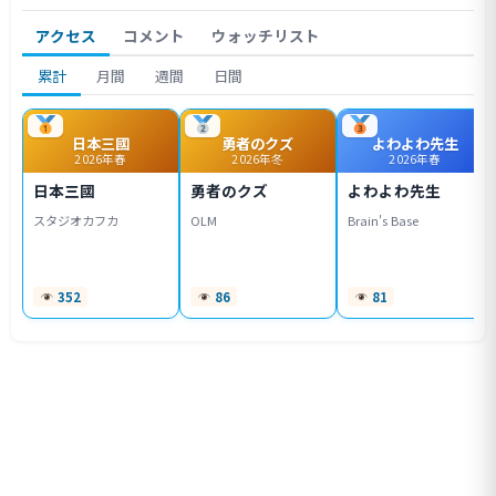
アクセス
コメント
ウォッチリスト
累計
月間
週間
日間
日本三國
勇者のクズ
よわよわ先生
2026年春
2026年冬
2026年春
日本三國
勇者のクズ
よわよわ先生
スタジオカフカ
OLM
Brain's Base
352
86
81