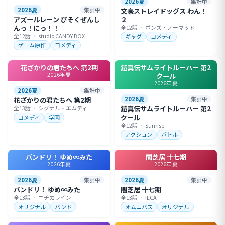
2026夏
集計中
2026夏
集計中
文豪ストレイドッグス わん！
アズールレーン びそくぜんし
２
んっ！にっ！！
全12話
・
ボンズ・ノーマッド
全12話
・
studio CANDY BOX
ギャグ
コメディ
ゲーム原作
コメディ
花ざかりの君たちへ 第2期
鎧真伝サムライトルーパー 第2
2026年夏
クール
2026年夏
2026夏
集計中
2026夏
集計中
花ざかりの君たちへ 第2期
全13話
・
シグナル・エムディ
鎧真伝サムライトルーパー 第2
クール
コメディ
学園
全12話
・
Sunrise
アクション
バトル
バンドリ！ ゆめ∞みた
闇芝居 十七期
2026年夏
2026年夏
2026夏
集計中
2026夏
集計中
バンドリ！ ゆめ∞みた
闇芝居 十七期
全13話
・
ニチカライン
全13話
・
ILCA
オリジナル
バンド
オムニバス
オリジナル