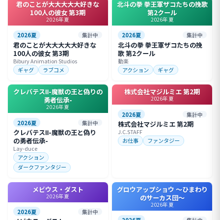
君のことが大大大大大好きな
北斗の拳 拳王軍ザコたちの挽歌
100人の彼女 第3期
第2クール
2026年夏
2026年夏
2026夏
集計中
2026夏
集計中
君のことが大大大大大好きな
北斗の拳 拳王軍ザコたちの挽
100人の彼女 第3期
歌 第2クール
Bibury Animation Studios
動楽
ギャグ
ラブコメ
アクション
ギャグ
クレバテスⅡ-魔獣の王と偽りの
株式会社マジルミエ 第2期
2026年夏
勇者伝承-
2026年夏
2026夏
集計中
2026夏
集計中
株式会社マジルミエ 第2期
クレバテスⅡ-魔獣の王と偽り
J.C.STAFF
の勇者伝承-
お仕事
ファンタジー
Lay-duce
アクション
ダークファンタジー
メビウス・ダスト
グロウアップショウ ～ひまわり
2026年夏
のサーカス団～
2026年夏
2026夏
集計中
2026夏
集計中