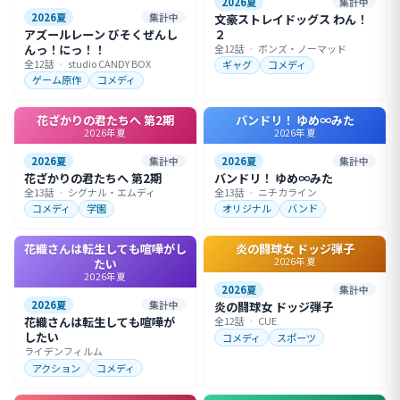
2026夏
集計中
2026夏
集計中
文豪ストレイドッグス わん！
アズールレーン びそくぜんし
２
んっ！にっ！！
全12話
・
ボンズ・ノーマッド
全12話
・
studio CANDY BOX
ギャグ
コメディ
ゲーム原作
コメディ
花ざかりの君たちへ 第2期
バンドリ！ ゆめ∞みた
2026年夏
2026年夏
2026夏
集計中
2026夏
集計中
花ざかりの君たちへ 第2期
バンドリ！ ゆめ∞みた
全13話
・
シグナル・エムディ
全13話
・
ニチカライン
コメディ
学園
オリジナル
バンド
花織さんは転生しても喧嘩がし
炎の闘球女 ドッジ弾子
2026年夏
たい
2026年夏
2026夏
集計中
2026夏
集計中
炎の闘球女 ドッジ弾子
花織さんは転生しても喧嘩が
全12話
・
CUE
したい
コメディ
スポーツ
ライデンフィルム
アクション
コメディ