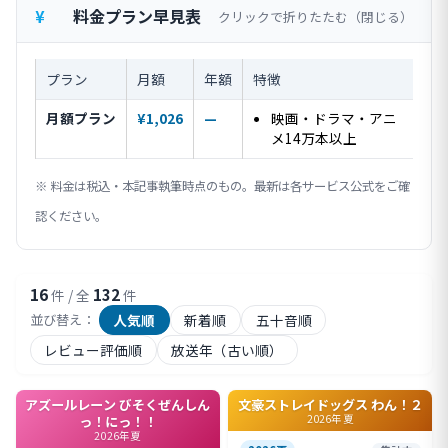
料金プラン早見表
クリックで折りたたむ
プラン
月額
年額
特徴
月額プラン
¥1,026
—
映画・ドラマ・アニ
メ14万本以上
※ 料金は税込・本記事執筆時点のもの。最新は各サービス公式をご確
認ください。
16
132
件 / 全
件
人気順
新着順
五十音順
並び替え：
レビュー評価順
放送年（古い順）
アズールレーン びそくぜんしん
文豪ストレイドッグス わん！２
2026年夏
っ！にっ！！
2026年夏