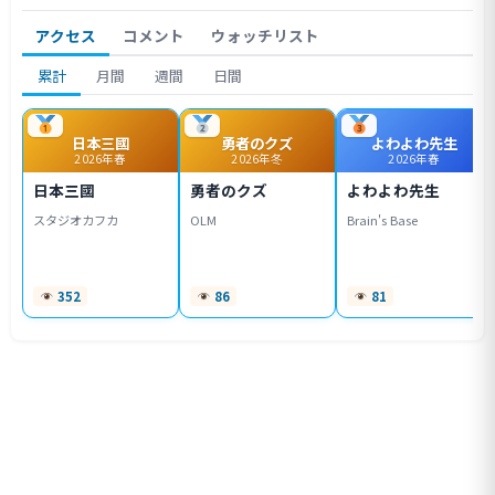
アクセス
コメント
ウォッチリスト
累計
月間
週間
日間
日本三國
勇者のクズ
よわよわ先生
2026年春
2026年冬
2026年春
日本三國
勇者のクズ
よわよわ先生
スタジオカフカ
OLM
Brain's Base
352
86
81