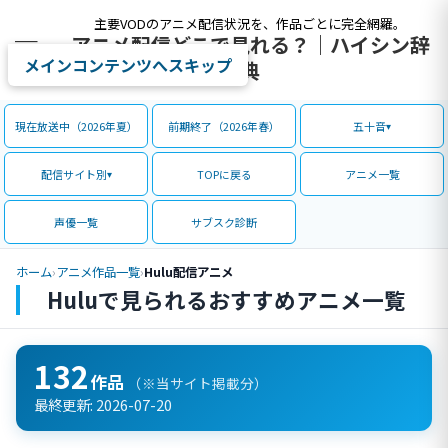
主要VODのアニメ配信状況を、作品ごとに完全網羅。
アニメ配信どこで見れる？｜ハイシン辞
メインコンテンツへスキップ
典
現在放送中（2026年夏）
前期終了（2026年春）
五十音
配信サイト別
TOPに戻る
アニメ一覧
声優一覧
サブスク診断
ホーム
›
アニメ作品一覧
›
Hulu配信アニメ
Huluで見られるおすすめアニメ一覧
132
作品
（※当サイト掲載分）
最終更新:
2026-07-20