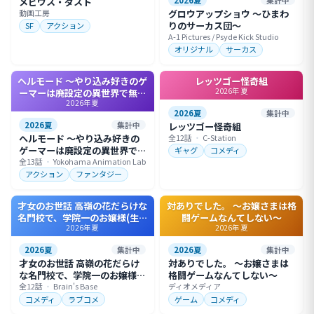
メビウス・ダスト
動画工房
グロウアップショウ ～ひまわ
りのサーカス団～
SF
アクション
A-1 Pictures / Psyde Kick Studio
オリジナル
サーカス
ヘルモード ～やり込み好きのゲ
レッツゴー怪奇組
2026年夏
ーマーは廃設定の異世界で無双
2026年夏
する～ 2nd Season
2026夏
集計中
2026夏
集計中
レッツゴー怪奇組
ヘルモード ～やり込み好きの
全12話
・
C-Station
ゲーマーは廃設定の異世界で
ギャグ
コメディ
無双する～ 2nd Season
全13話
・
Yokohama Animation Lab
アクション
ファンタジー
才女のお世話 高嶺の花だらけな
対ありでした。 ～お嬢さまは格
名門校で、学院一のお嬢様(生活
闘ゲームなんてしない～
2026年夏
2026年夏
能力皆無)を陰ながらお世話する
ことになりました
2026夏
集計中
2026夏
集計中
才女のお世話 高嶺の花だらけ
対ありでした。 ～お嬢さまは
な名門校で、学院一のお嬢様
格闘ゲームなんてしない～
(生活能力皆無)を陰ながらお世
全12話
・
Brain's Base
ディオメディア
話することになりました
コメディ
ラブコメ
ゲーム
コメディ