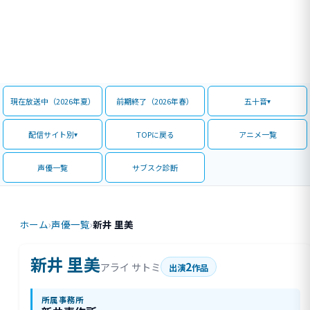
現在放送中（2026年夏）
前期終了（2026年春）
五十音
配信サイト別
TOPに戻る
アニメ一覧
声優一覧
サブスク診断
ホーム
›
声優一覧
›
新井 里美
新井 里美
2
アライ サトミ
出演
作品
所属事務所