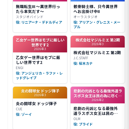
無職転生Ⅲ ～異世界行っ
骸骨騎士様、只今異世界
たら本気だす～
へお出掛け中Ⅱ
スタジオバインド
オーラスタジオ
役: リニアーナ・デドルディア
役: アリアン・グレニス・メー
プル
乙女ゲー世界はモブに厳しい
株式会社マジルミエ 第2期
2026年3
世界です2
2026年3
株式会社マジルミエ 第2期
乙女ゲー世界はモブに厳
J.C.STAFF
しい世界です2
役: 桜木カナ
ENGI
役: アンジェリカ・ラファ・レ
ッドグレイブ
炎の闘球女 ドッジ弾子
悲劇の元凶となる最強外道ラ
2026年3
スボス女王は民の為に尽くし
2026年2
ます。Season2
炎の闘球女 ドッジ弾子
悲劇の元凶となる最強外
CUE
道ラスボス女王は民の為
役: ゾーイ
に尽くします。Season2
OLM
役: プライド