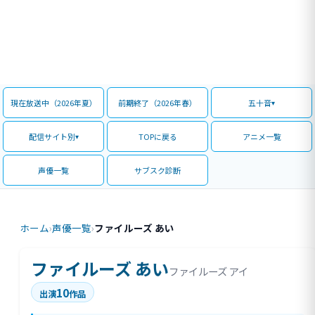
現在放送中（2026年夏）
前期終了（2026年春）
五十音
配信サイト別
TOPに戻る
アニメ一覧
声優一覧
サブスク診断
ホーム
›
声優一覧
›
ファイルーズ あい
ファイルーズ あい
ファイルーズ アイ
10
出演
作品