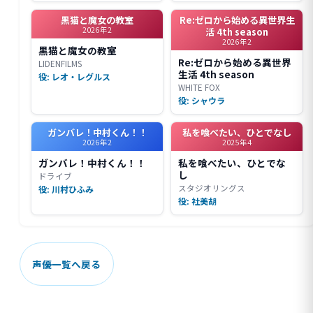
黒猫と魔女の教室
Re:ゼロから始める異世界生
2026年2
活 4th season
2026年2
黒猫と魔女の教室
Re:ゼロから始める異世界
LIDENFILMS
生活 4th season
役: レオ・レグルス
WHITE FOX
役: シャウラ
ガンバレ！中村くん！！
私を喰べたい、ひとでなし
2026年2
2025年4
ガンバレ！中村くん！！
私を喰べたい、ひとでな
し
ドライブ
スタジオリングス
役: 川村ひふみ
役: 社美胡
声優一覧へ戻る