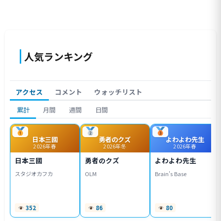
人気ランキング
アクセス
コメント
ウォッチリスト
累計
月間
週間
日間
日本三國
勇者のクズ
よわよわ先生
2026年春
2026年冬
2026年春
日本三國
勇者のクズ
よわよわ先生
スタジオカフカ
OLM
Brain's Base
352
86
80