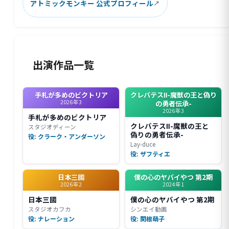
アトミックモンキー 公式プロフィール
出演作品一覧
手札が多めのビクトリア
クレバテスⅡ-魔獣の王と偽り
2026年3
の勇者伝承-
2026年3
手札が多めのビクトリア
クレバテスⅡ-魔獣の王と
スタジオディーン
偽りの勇者伝承-
役: クラーク・アンダーソン
Lay-duce
役: ザフティエ
日本三國
僕の心のヤバイやつ 第2期
2026年2
2024年1
日本三國
僕の心のヤバイやつ 第2期
スタジオカフカ
シンエイ動画
役: ナレーション
役: 関根萌子