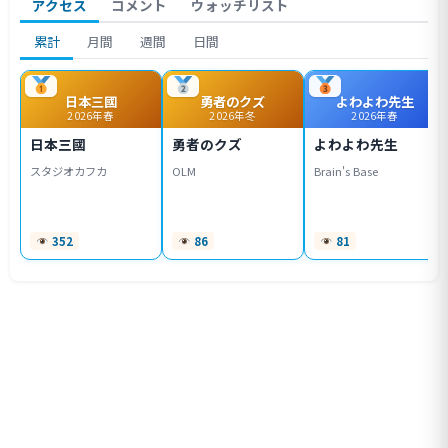
アクセス
コメント
ウォッチリスト
累計
月間
週間
日間
日本三國
勇者のクズ
よわよわ先生
2026年春
2026年冬
2026年春
日本三國
勇者のクズ
よわよわ先生
スタジオカフカ
OLM
Brain's Base
352
86
81