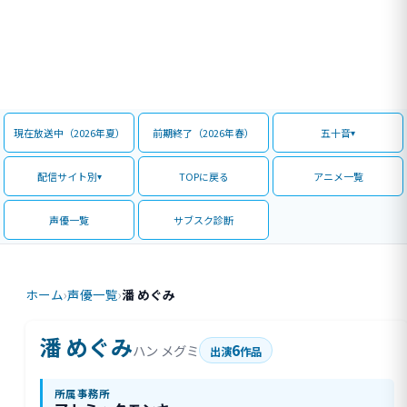
現在放送中（2026年夏）
前期終了（2026年春）
五十音
配信サイト別
TOPに戻る
アニメ一覧
声優一覧
サブスク診断
ホーム
›
声優一覧
›
潘 めぐみ
潘 めぐみ
6
ハン メグミ
出演
作品
所属事務所