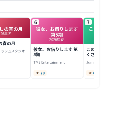
6
7
しの宵の月
彼女、お借りします
このヒーラー、めん
026年冬
第5期
どくさい
2026年春
2022年春
の宵の月
彼女、お借りします 第
このヒーラー、めんど
ィッシュスタジオ
5期
くさい
TMS Entertainment
Jumondou
70
67