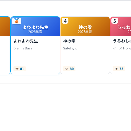
4
5
よわよわ先生
神の雫
うるわ
2026年春
2026年春
2
よわよわ先生
神の雫
うるわし
Brain's Base
Satelight
イーストフ
81
80
75