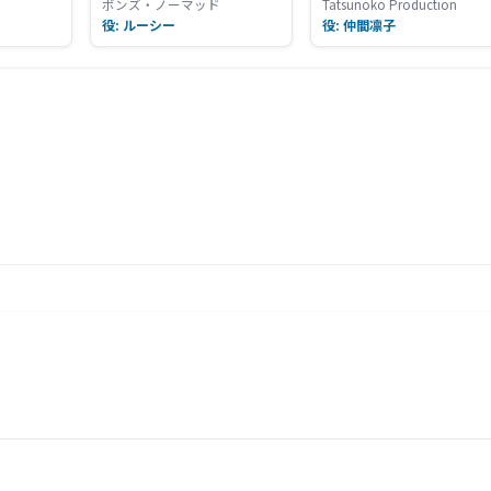
ボンズ・ノーマッド
Tatsunoko Production
役: ルーシー
役: 仲間凛子