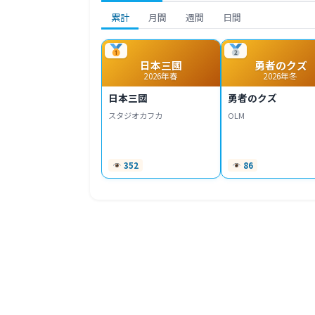
累計
月間
週間
日間
日本三國
勇者のクズ
2026年春
2026年冬
日本三國
勇者のクズ
スタジオカフカ
OLM
352
86