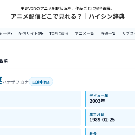
主要VODのアニメ配信状況を、作品ごとに完全網羅。
アニメ配信どこで見れる？｜ハイシン辞典
五十音
配信サイト別
TOPに戻る
アニメ一覧
声優一覧
サブス
 香菜
菜
4
ハナザワ カナ
出演
作品
デビュー年
2003年
生年月日
1989-02-25
身長