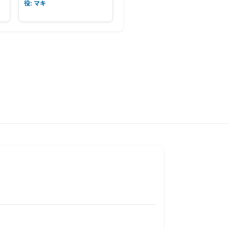
役: マキ