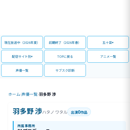
現在放送中（2026年夏）
前期終了（2026年春）
五十音
配信サイト別
TOPに戻る
アニメ一覧
声優一覧
サブスク診断
ホーム
›
声優一覧
›
羽多野 渉
羽多野 渉
0
ハタノ ワタル
出演
作品
所属事務所