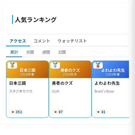
人気ランキング
アクセス
コメント
ウォッチリスト
累計
月間
週間
日間
日本三國
勇者のクズ
よわよわ先生
2026年春
2026年冬
2026年春
日本三國
勇者のクズ
よわよわ先生
スタジオカフカ
OLM
Brain's Base
352
87
81