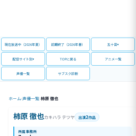
現在放送中（2026年夏）
前期終了（2026年春）
五十音
配信サイト別
TOPに戻る
アニメ一覧
声優一覧
サブスク診断
ホーム
›
声優一覧
›
柿原 徹也
柿原 徹也
2
カキハラ テツヤ
出演
作品
所属事務所