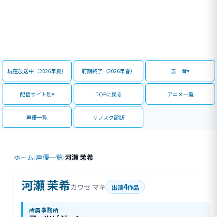
現在放送中（2026年夏）
前期終了（2026年春）
五十音
配信サイト別
TOPに戻る
アニメ一覧
声優一覧
サブスク診断
ホーム
›
声優一覧
›
河瀬 茉希
河瀬 茉希
4
カワセ マキ
出演
作品
所属事務所