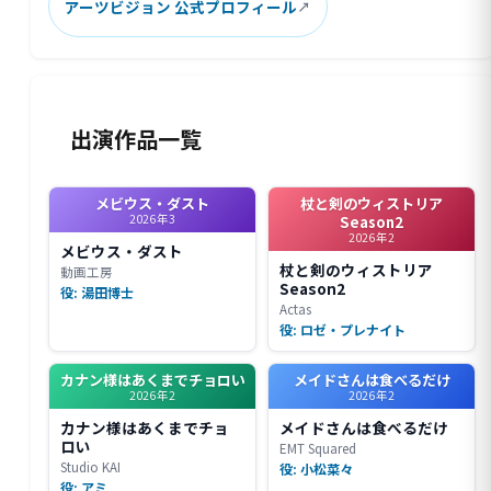
アーツビジョン 公式プロフィール
出演作品一覧
メビウス・ダスト
杖と剣のウィストリア
2026年3
Season2
2026年2
メビウス・ダスト
杖と剣のウィストリア
動画工房
Season2
役: 湯田博士
Actas
役: ロゼ・プレナイト
カナン様はあくまでチョロい
メイドさんは食べるだけ
2026年2
2026年2
カナン様はあくまでチョ
メイドさんは食べるだけ
ロい
EMT Squared
Studio KAI
役: 小松菜々
役: アミ