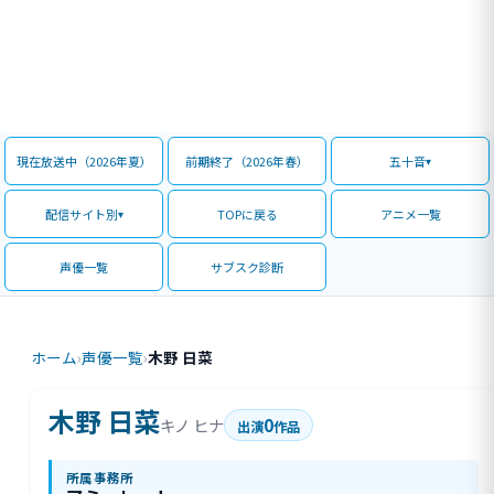
現在放送中（2026年夏）
前期終了（2026年春）
五十音
配信サイト別
TOPに戻る
アニメ一覧
声優一覧
サブスク診断
ホーム
›
声優一覧
›
木野 日菜
木野 日菜
0
キノ ヒナ
出演
作品
所属事務所