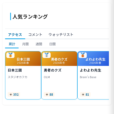
人気ランキング
アクセス
コメント
ウォッチリスト
累計
月間
週間
日間
日本三國
勇者のクズ
よわよわ先生
2026年春
2026年冬
2026年春
日本三國
勇者のクズ
よわよわ先生
スタジオカフカ
OLM
Brain's Base
352
88
81