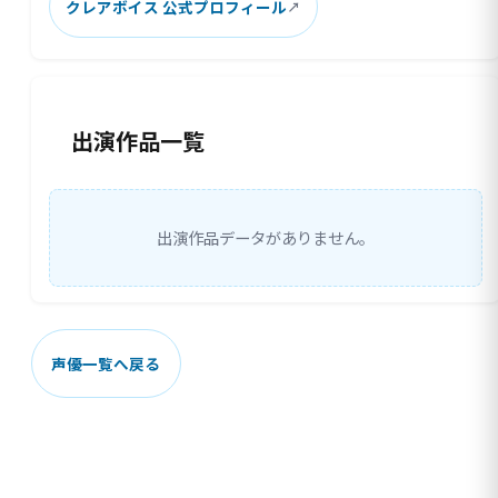
クレアボイス 公式プロフィール
出演作品一覧
出演作品データがありません。
声優一覧へ戻る