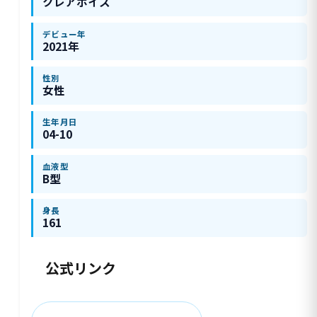
クレアボイス
デビュー年
2021年
性別
女性
生年月日
04-10
血液型
B型
身長
161
公式リンク