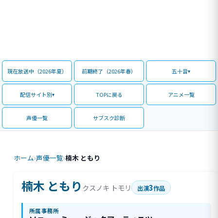
現在放送中（2026年夏）
前期終了（2026年春）
五十音
配信サイト別
TOPに戻る
アニメ一覧
声優一覧
サブスク診断
ホーム
›
声優一覧
›
楠木 ともり
楠木 ともり
3
クスノキ トモリ
出演
作品
所属事務所