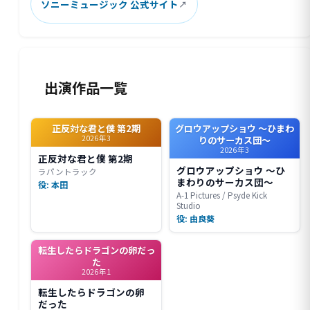
ソニーミュージック 公式サイト
出演作品一覧
正反対な君と僕 第2期
グロウアップショウ ～ひまわ
2026年3
りのサーカス団～
2026年3
正反対な君と僕 第2期
グロウアップショウ ～ひ
ラパントラック
まわりのサーカス団～
役: 本田
A-1 Pictures / Psyde Kick
Studio
役: 由良葵
転生したらドラゴンの卵だっ
た
2026年1
転生したらドラゴンの卵
だった