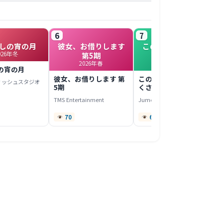
6
7
しの宵の月
彼女、お借りします
このヒーラー、めん
026年冬
第5期
どくさい
2026年春
2022年春
の宵の月
彼女、お借りします 第
このヒーラー、めんど
ィッシュスタジオ
5期
くさい
TMS Entertainment
Jumondou
70
67