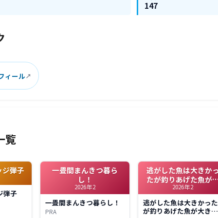
147
ク
ロフィール
一覧
ッジ弾子
一畳間まんきつ暮ら
逃がした魚は大きか
し！
たが釣りあげた魚が
2026年2
2026年2
きすぎた件
ジ弾子
一畳間まんきつ暮らし！
逃がした魚は大きかっ
が釣りあげた魚が大き
PRA