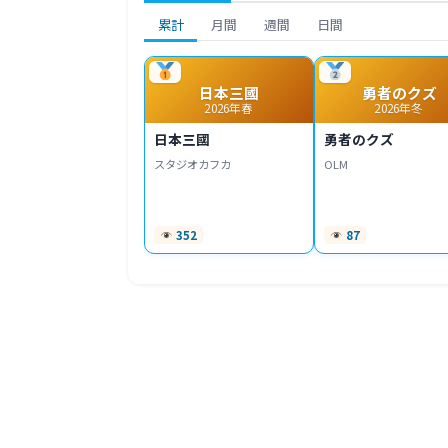
累計
月間
週間
日間
日本三國
勇者のクズ
2026年春
2026年冬
日本三國
勇者のクズ
スタジオカフカ
OLM
352
87