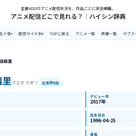
主要VODのアニメ配信状況を、作品ごとに完全網羅。
アニメ配信どこで見れる？｜ハイシン辞典
五十音
配信サイト別
TOPに戻る
アニメ一覧
声優一覧
サブス
 佳織里
織里
4
マエダ カオリ
出演
作品
デビュー年
2017年
生年月日
1996-04-25
身長