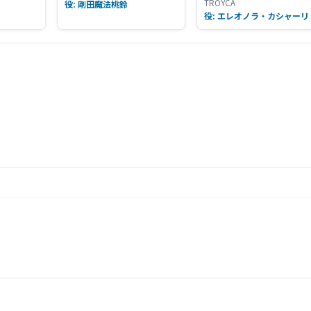
ぎた件
TROYCA
役: 剛田魔法桃鈴
役: エレオノラ・カシャーリ