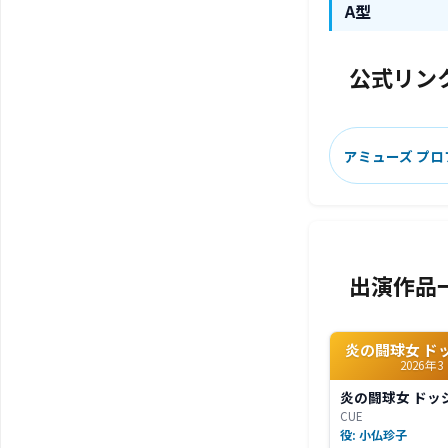
A型
公式リン
アミューズ プ
出演作品
炎の闘球女 ド
2026年3
炎の闘球女 ドッ
CUE
役: 小仏珍子