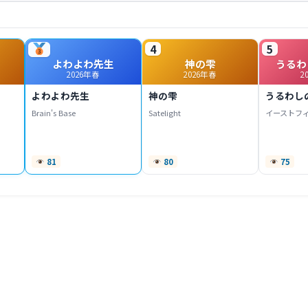
4
5
よわよわ先生
神の雫
うるわ
2026年春
2026年春
2
よわよわ先生
神の雫
うるわし
Brain's Base
Satelight
イーストフ
81
80
75