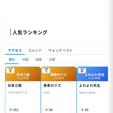
人気ランキング
アクセス
コメント
ウォッチリスト
累計
月間
週間
日間
日本三國
勇者のクズ
よわよわ先生
2026年春
2026年冬
2026年春
日本三國
勇者のクズ
よわよわ先生
スタジオカフカ
OLM
Brain's Base
352
86
80