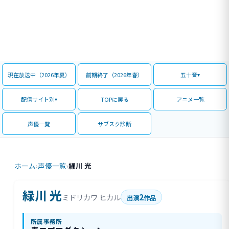
現在放送中（2026年夏）
前期終了（2026年春）
五十音
配信サイト別
TOPに戻る
アニメ一覧
声優一覧
サブスク診断
ホーム
›
声優一覧
›
緑川 光
緑川 光
2
ミドリカワ ヒカル
出演
作品
所属事務所