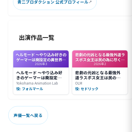
青二プロダクション 公式プロフィール
出演作品一覧
ヘルモード ～やり込み好きの
悲劇の元凶となる最強外道ラ
ゲーマーは廃設定の異世界で
スボス女王は民の為に尽くし
2026年3
2026年2
無双する～ 2nd Season
ます。Season2
ヘルモード ～やり込み好
悲劇の元凶となる最強外
きのゲーマーは廃設定の
道ラスボス女王は民の為
異世界で無双する～ 2nd
に尽くします。Season2
Yokohama Animation Lab
OLM
Season
役: フォルマール
役: セドリック
声優一覧へ戻る