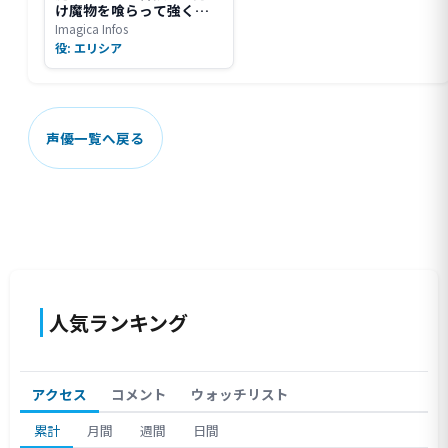
け魔物を喰らって強くな
る~
Imagica Infos
役: エリシア
声優一覧へ戻る
人気ランキング
アクセス
コメント
ウォッチリスト
累計
月間
週間
日間