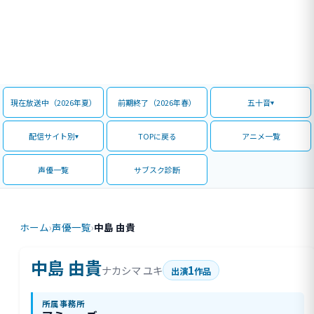
現在放送中（2026年夏）
前期終了（2026年春）
五十音
配信サイト別
TOPに戻る
アニメ一覧
声優一覧
サブスク診断
ホーム
›
声優一覧
›
中島 由貴
中島 由貴
1
ナカシマ ユキ
出演
作品
所属事務所