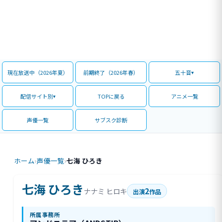
現在放送中（2026年夏）
前期終了（2026年春）
五十音
配信サイト別
TOPに戻る
アニメ一覧
声優一覧
サブスク診断
ホーム
›
声優一覧
›
七海 ひろき
七海 ひろき
2
ナナミ ヒロキ
出演
作品
所属事務所