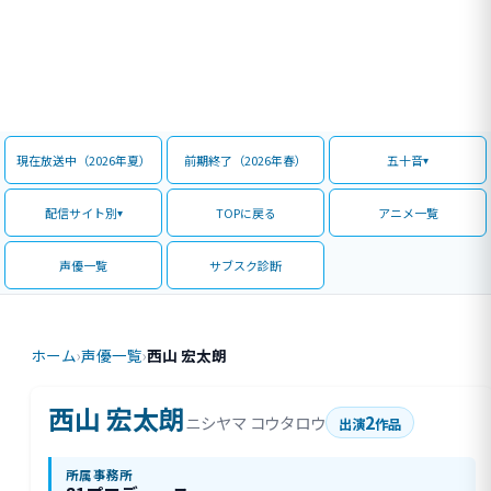
現在放送中（2026年夏）
前期終了（2026年春）
五十音
配信サイト別
TOPに戻る
アニメ一覧
声優一覧
サブスク診断
ホーム
›
声優一覧
›
西山 宏太朗
西山 宏太朗
2
ニシヤマ コウタロウ
出演
作品
所属事務所