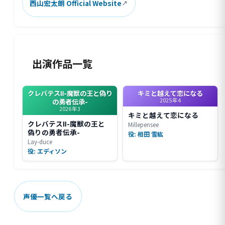
西山宏太朗 Official Website
出演作品一覧
クレバテスⅡ-魔獣の王と偽り
キミと越えて恋になる
2025年4
の勇者伝承-
2026年3
キミと越えて恋になる
クレバテスⅡ-魔獣の王と
Millepensee
偽りの勇者伝承-
役: 相田 雪紘
Lay-duce
役: エディソン
声優一覧へ戻る