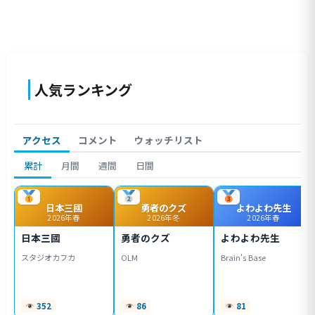
人気ランキング
アクセス
コメント
ウォッチリスト
累計
月間
週間
日間
日本三國
勇者のクズ
よわよわ先生
2026年春
2026年冬
2026年春
日本三國
勇者のクズ
よわよわ先生
スタジオカフカ
OLM
Brain's Base
352
86
81