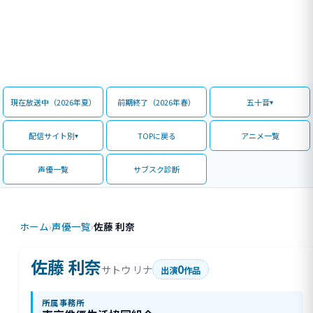
現在放送中（2026年夏）
前期終了（2026年春）
五十音
配信サイト別
TOPに戻る
アニメ一覧
声優一覧
サブスク診断
ホーム
›
声優一覧
›
佐藤 利奈
佐藤 利奈
0
サトウ リナ
出演
作品
所属事務所