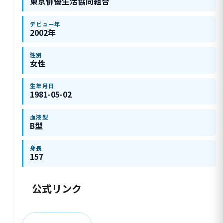
東京俳優生活協同組合
デビュー年
2002年
性別
女性
生年月日
1981-05-02
血液型
B型
身長
157
公式リンク