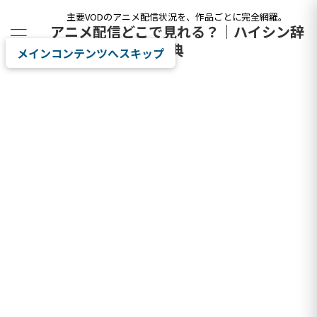
主要VODのアニメ配信状況を、作品ごとに完全網羅。
アニメ配信どこで見れる？｜ハイシン辞
典
メインコンテンツへスキップ