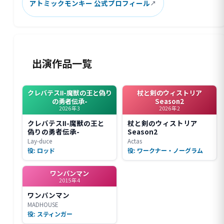
アトミックモンキー 公式プロフィール
出演作品一覧
クレバテスⅡ-魔獣の王と偽り
杖と剣のウィストリア
の勇者伝承-
Season2
2026年3
2026年2
クレバテスⅡ-魔獣の王と
杖と剣のウィストリア
偽りの勇者伝承-
Season2
Lay-duce
Actas
役: ロッド
役: ワークナー・ノーグラム
ワンパンマン
2015年4
ワンパンマン
MADHOUSE
役: スティンガー