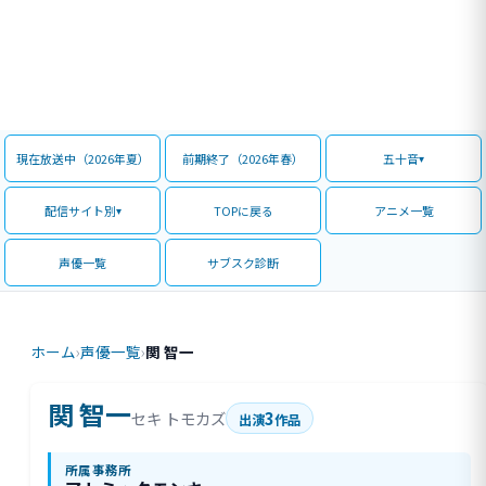
現在放送中（2026年夏）
前期終了（2026年春）
五十音
配信サイト別
TOPに戻る
アニメ一覧
声優一覧
サブスク診断
ホーム
›
声優一覧
›
関 智一
関 智一
3
セキ トモカズ
出演
作品
所属事務所