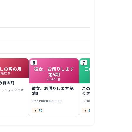
6
7
しの宵の月
彼女、お借りします
このヒーラー、めん
026年冬
第5期
どくさい
2026年春
2022年春
の宵の月
彼女、お借りします 第
このヒーラー、めんど
ィッシュスタジオ
5期
くさい
TMS Entertainment
Jumondou
70
67