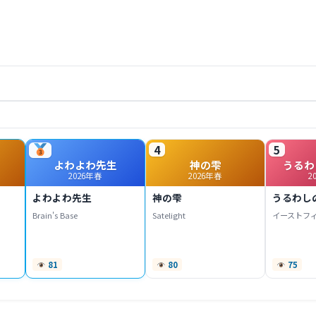
4
5
よわよわ先生
神の雫
うるわ
2026年春
2026年春
2
よわよわ先生
神の雫
うるわし
Brain's Base
Satelight
イーストフ
81
80
75