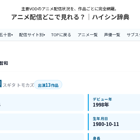
主要VODのアニメ配信状況を、作品ごとに完全網羅。
アニメ配信どこで見れる？｜ハイシン辞典
五十音
配信サイト別
TOPに戻る
アニメ一覧
声優一覧
サブス
 智和
和
13
スギタ トモカズ
出演
作品
デビュー年
S
1998年
生年月日
1980-10-11
身長