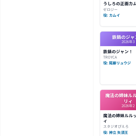
うしろの正面カ
ゼロジー
役: カムイ
鉄鍋のジャ
2026年3
鉄鍋のジャン！
TROYCA
役: 尾藤リュウジ
魔法の姉妹ル
リィ
2026年2
魔法の姉妹ルル
ィ
スタジオぴえろ
役: 神立 矢須王