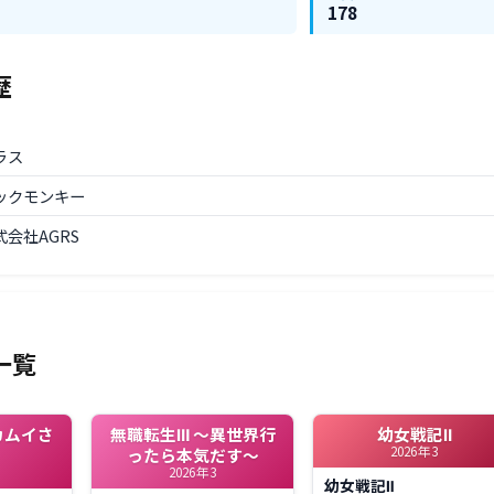
178
歴
ーラス
ミックモンキー
式会社AGRS
一覧
カムイさ
無職転生Ⅲ ～異世界行
幼女戦記Ⅱ
2026年3
ったら本気だす～
2026年3
幼女戦記Ⅱ