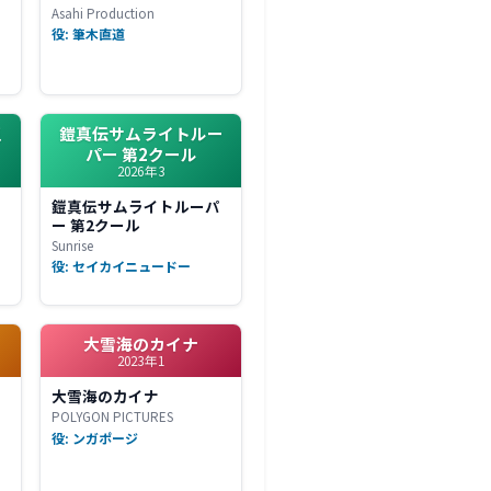
Asahi Production
役: 筆木直道
王
鎧真伝サムライトルー
パー 第2クール
2026年3
と
鎧真伝サムライトルーパ
ー 第2クール
Sunrise
役: セイカイニュードー
大雪海のカイナ
2023年1
大雪海のカイナ
POLYGON PICTURES
役: ンガポージ