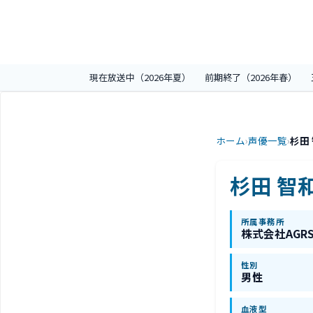
現在放送中（2026年夏）
前期終了（2026年春）
ホーム
›
声優一覧
›
杉田
杉田 智
所属事務所
株式会社AGR
性別
男性
血液型