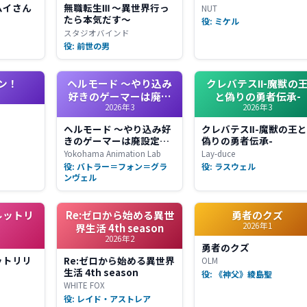
ムイさん
無職転生Ⅲ ～異世界行っ
NUT
たら本気だす～
役: ミケル
スタジオバインド
役: 前世の男
ン！
ヘルモード ～やり込み
クレバテスⅡ-魔獣の
好きのゲーマーは廃設
と偽りの勇者伝承-
2026年3
2026年3
定の異世界で無双する
～ 2nd Season
ヘルモード ～やり込み好
クレバテスⅡ-魔獣の王
きのゲーマーは廃設定の
偽りの勇者伝承-
異世界で無双する～ 2nd
Yokohama Animation Lab
Lay-duce
Season
役: バトラー＝フォン＝グラ
役: ラスウェル
ンヴェル
ルットリ
Re:ゼロから始める異世
勇者のクズ
2026年1
界生活 4th season
2026年2
勇者のクズ
ットリリ
Re:ゼロから始める異世界
OLM
生活 4th season
役: 《神父》綾島聖
WHITE FOX
役: レイド・アストレア