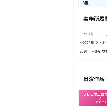
B型
事務所履
〜2001年: ミュ
〜2020年: アト
2020年〜現在: 株
出演作品
うしろの正面
ん
2026年3