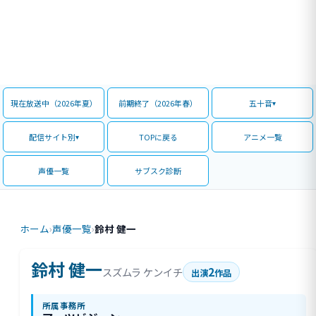
現在放送中（2026年夏）
前期終了（2026年春）
五十音
配信サイト別
TOPに戻る
アニメ一覧
声優一覧
サブスク診断
ホーム
›
声優一覧
›
鈴村 健一
鈴村 健一
2
スズムラ ケンイチ
出演
作品
所属事務所