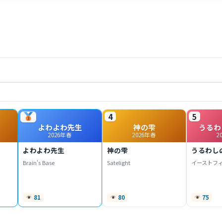
4
5
よわよわ先生
神の雫
うるわ
2026年春
2026年春
2
よわよわ先生
神の雫
うるわし
Brain's Base
Satelight
イーストフ
81
80
75