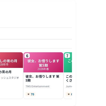
6
7
しの宵の月
彼女、お借りします
このヒーラー、めん
026年冬
第5期
どくさい
2026年春
2022年春
の宵の月
彼女、お借りします 第
このヒーラー、めんど
ィッシュスタジオ
5期
くさい
TMS Entertainment
Jumondou
70
67