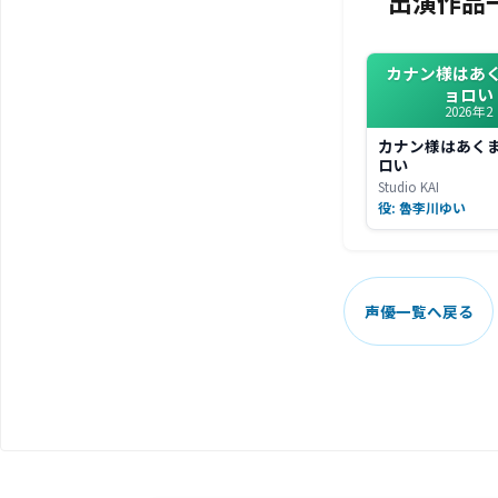
出演作品
カナン様はあ
ョロい
2026年2
カナン様はあく
ロい
Studio KAI
役: 魯李川ゆい
声優一覧へ戻る