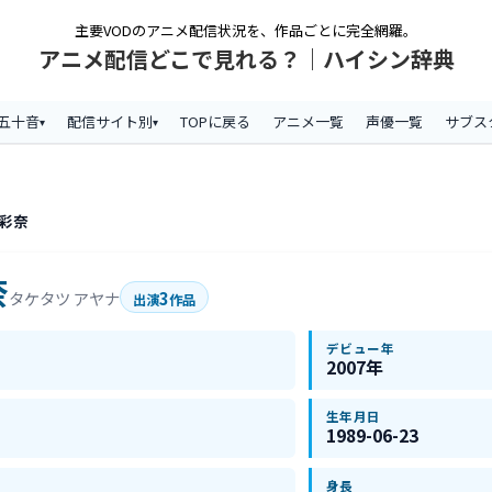
主要VODのアニメ配信状況を、作品ごとに完全網羅。
アニメ配信どこで見れる？｜ハイシン辞典
五十音
配信サイト別
TOPに戻る
アニメ一覧
声優一覧
サブス
 彩奈
奈
3
タケタツ アヤナ
出演
作品
デビュー年
2007年
生年月日
1989-06-23
身長