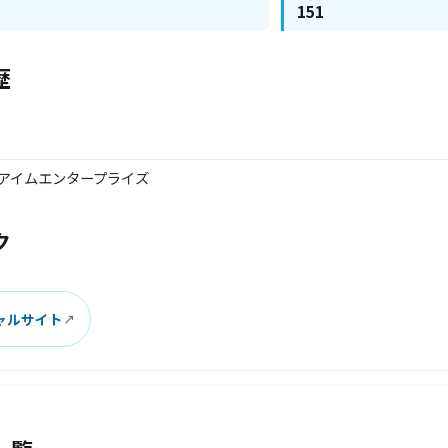
151
歴
リ
年: アイムエンタープライズ
ク
ャルサイト