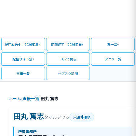
現在放送中（2026年夏）
前期終了（2026年春）
五十音
配信サイト別
TOPに戻る
アニメ一覧
声優一覧
サブスク診断
ホーム
›
声優一覧
›
田丸 篤志
田丸 篤志
4
タマルアツシ
出演
作品
所属事務所