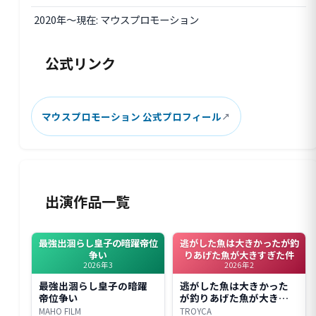
2020年〜現在: マウスプロモーション
公式リンク
マウスプロモーション 公式プロフィール
出演作品一覧
最強出涸らし皇子の暗躍帝位
逃がした魚は大きかったが釣
争い
りあげた魚が大きすぎた件
2026年3
2026年2
最強出涸らし皇子の暗躍
逃がした魚は大きかった
帝位争い
が釣りあげた魚が大きす
ぎた件
MAHO FILM
TROYCA