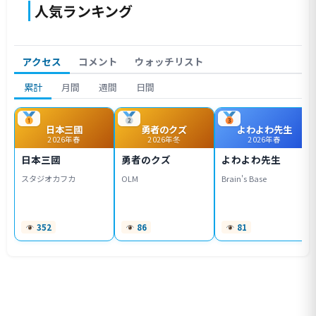
人気ランキング
アクセス
コメント
ウォッチリスト
累計
月間
週間
日間
日本三國
勇者のクズ
よわよわ先生
2026年春
2026年冬
2026年春
日本三國
勇者のクズ
よわよわ先生
スタジオカフカ
OLM
Brain's Base
352
86
81