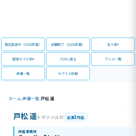
現在放送中（2026年夏）
前期終了（2026年春）
五十音
配信サイト別
TOPに戻る
アニメ一覧
声優一覧
サブスク診断
ホーム
›
声優一覧
›
戸松 遥
戸松 遥
3
トマツ ハルカ
出演
作品
所属事務所