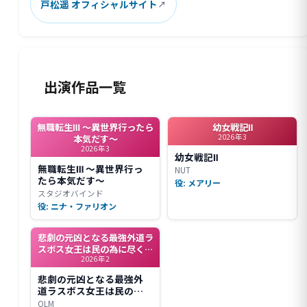
戸松遥 オフィシャルサイト
出演作品一覧
無職転生Ⅲ ～異世界行ったら
幼女戦記Ⅱ
2026年3
本気だす～
2026年3
幼女戦記Ⅱ
無職転生Ⅲ ～異世界行っ
NUT
たら本気だす～
役: メアリー
スタジオバインド
役: ニナ・ファリオン
悲劇の元凶となる最強外道ラ
スボス女王は民の為に尽くし
2026年2
ます。Season2
悲劇の元凶となる最強外
道ラスボス女王は民の為
に尽くします。Season2
OLM