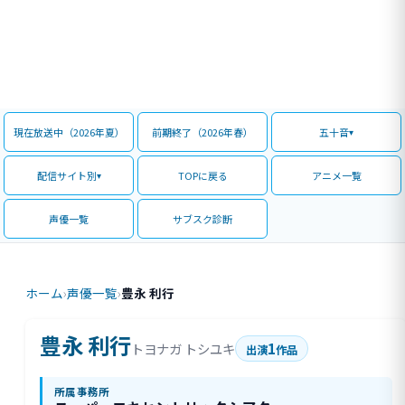
現在放送中（2026年夏）
前期終了（2026年春）
五十音
配信サイト別
TOPに戻る
アニメ一覧
声優一覧
サブスク診断
ホーム
›
声優一覧
›
豊永 利行
豊永 利行
1
トヨナガ トシユキ
出演
作品
所属事務所