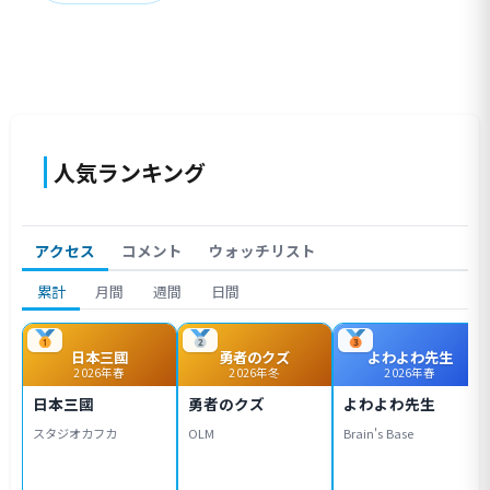
人気ランキング
アクセス
コメント
ウォッチリスト
累計
月間
週間
日間
日本三國
勇者のクズ
よわよわ先生
2026年春
2026年冬
2026年春
日本三國
勇者のクズ
よわよわ先生
スタジオカフカ
OLM
Brain's Base