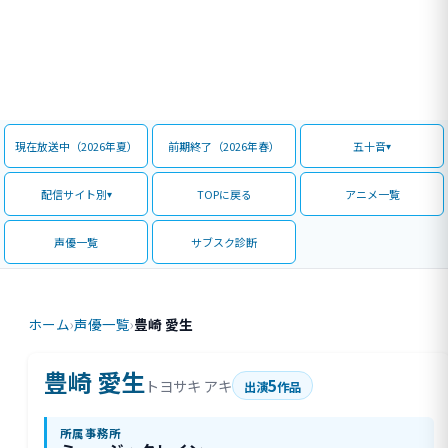
現在放送中（2026年夏）
前期終了（2026年春）
五十音
配信サイト別
TOPに戻る
アニメ一覧
声優一覧
サブスク診断
ホーム
›
声優一覧
›
豊崎 愛生
豊崎 愛生
5
トヨサキ アキ
出演
作品
所属事務所