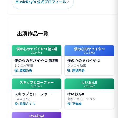
MusicRay'n 公式プロフィール
出演作品一覧
僕の心のヤバイやつ 第2期
僕の心のヤバイやつ
2024年1
2023年2
僕の心のヤバイやつ 第2期
僕の心のヤバイやつ
シンエイ動画
シンエイ動画
役: 原穂乃香
役: 原穂乃香
スキップとローファー
けいおん!!
2023年2
2010年2
スキップとローファー
けいおん!!
P.A.WORKS
京都アニメーション
役: 花園さくら
役: 平氢唯
けいおん!