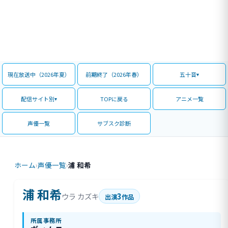
現在放送中（2026年夏）
前期終了（2026年春）
五十音
配信サイト別
TOPに戻る
アニメ一覧
声優一覧
サブスク診断
ホーム
›
声優一覧
›
浦 和希
浦 和希
3
ウラ カズキ
出演
作品
所属事務所