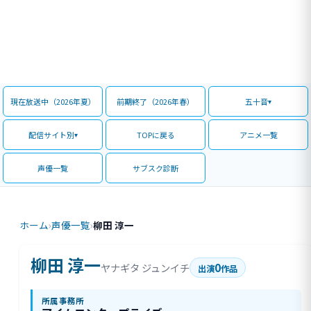
現在放送中（2026年夏）
前期終了（2026年春）
五十音
配信サイト別
TOPに戻る
アニメ一覧
声優一覧
サブスク診断
ホーム
›
声優一覧
›
柳田 淳一
柳田 淳一
0
ヤナギタ ジュンイチ
出演
作品
所属事務所