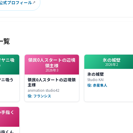
 公式プロフィール
一覧
でヤニ吸
領民0人スタートの辺境
氷の城壁
2026年2
り
領主様
2026年3
氷の城壁
ヤニ吸う
領民0人スタートの辺境領
Studio KAI
主様
役: 赤星隼人
animation studio42
役: フランシス
小手指く
手指くん