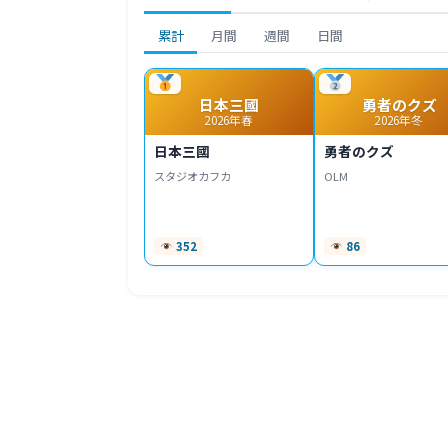
累計
月間
週間
日間
日本三國
勇者のクズ
2026年春
2026年冬
日本三國
勇者のクズ
スタジオカフカ
OLM
352
86