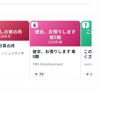
6
7
しの宵の月
彼女、お借りします
このヒーラー、めん
026年冬
第5期
どくさい
2026年春
2022年春
の宵の月
彼女、お借りします 第
このヒーラー、めんど
ィッシュスタジオ
5期
くさい
TMS Entertainment
Jumondou
70
67