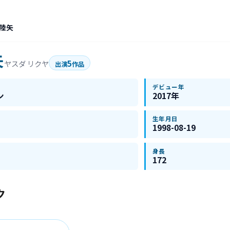
 陸矢
矢
5
ヤスダ リクヤ
出演
作品
デビュー年
ン
2017年
生年月日
1998-08-19
身長
172
ク