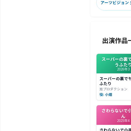
アーツビジョン
出演作品
スーパーの裏
うふた
2026年3
スーパーの裏で
ふたり
旭プロダクション
役: 小畑
さわらないで
ん
2025年4
さわらないで小