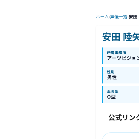
ホーム
›
声優一覧
›
安田
安田 陸
所属事務所
アーツビジョ
性別
男性
血液型
O型
公式リン