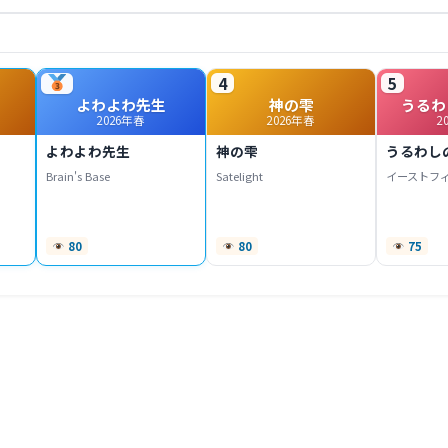
4
5
よわよわ先生
神の雫
うるわ
2026年春
2026年春
2
よわよわ先生
神の雫
うるわし
Brain's Base
Satelight
イーストフ
80
80
75