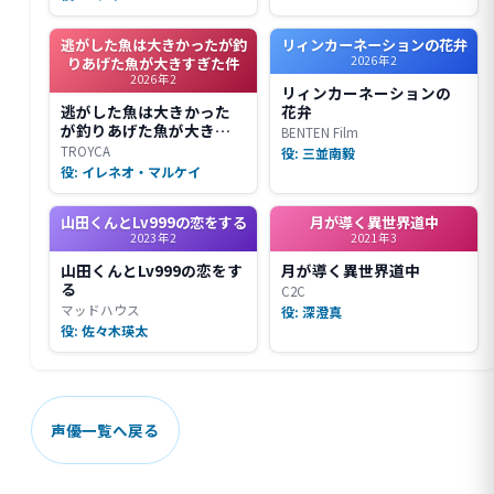
逃がした魚は大きかったが釣
リィンカーネーションの花弁
2026年2
りあげた魚が大きすぎた件
2026年2
リィンカーネーションの
逃がした魚は大きかった
花弁
が釣りあげた魚が大きす
BENTEN Film
ぎた件
TROYCA
役: 三並南毅
役: イレネオ・マルケイ
山田くんとLv999の恋をする
月が導く異世界道中
2023年2
2021年3
山田くんとLv999の恋をす
月が導く異世界道中
る
C2C
マッドハウス
役: 深澄真
役: 佐々木瑛太
声優一覧へ戻る