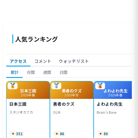
人気ランキング
アクセス
コメント
ウォッチリスト
累計
月間
週間
日間
日本三國
勇者のクズ
よわよわ先生
2026年春
2026年冬
2026年春
日本三國
勇者のクズ
よわよわ先生
スタジオカフカ
OLM
Brain's Base
352
86
80