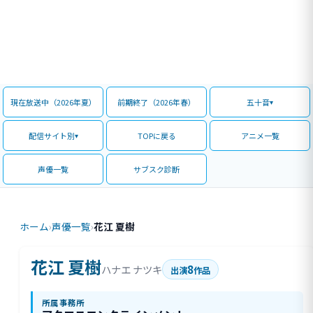
現在放送中（2026年夏）
前期終了（2026年春）
五十音
配信サイト別
TOPに戻る
アニメ一覧
声優一覧
サブスク診断
ホーム
›
声優一覧
›
花江 夏樹
花江 夏樹
8
ハナエ ナツキ
出演
作品
所属事務所