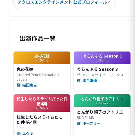
アクロスエンタテインメント 公式プロフィール
出演作品一覧
鬼の花嫁
ぐらんぶる Season 3
2026年3
2026年3
鬼の花嫁
ぐらんぶる Season 3
Colored Pencil Animation
ゼロジー×セイバーワークス
Japan
役: 御手洗優
役: 猫田東吉
転生したらスライムだった件
とんがり帽子のアトリエ
2026年2
第4期
2026年2
とんがり帽子のアトリエ
転生したらスライムだっ
BUG FILMS
た件 第4期
役: キーフリー
8-bit
役: ユウキ