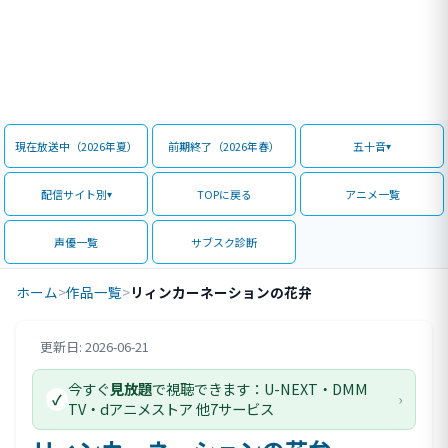
現在放送中（2026年夏）
前期終了（2026年春）
五十音
配信サイト別
TOPに戻る
アニメ一覧
声優一覧
サブスク診断
ホーム
>
作品一覧
>
リィンカーネーションの花弁
更新日: 2026-06-21
評価情報
今すぐ
見放題
で視聴できます：U-NEXT・DMM
›
✓
TV・dアニメストア 他7サービス