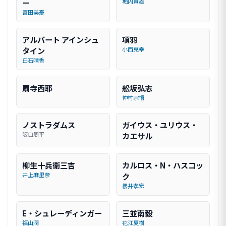
ー
堀内賢雄
富田美憂
アルバート アインシュ
項羽
タイン
小西克幸
白石晴香
扇寺西耶
舩坂弘志
仲村宗悟
ノストラダムス
ガイウス・ユリウス・
阪口周平
カエサル
柳生十兵衛三吉
カルロス・N・ハスコッ
井上麻里奈
ク
櫻井孝宏
E・シュレーディンガー
三並南毅
福山潤
花江夏樹