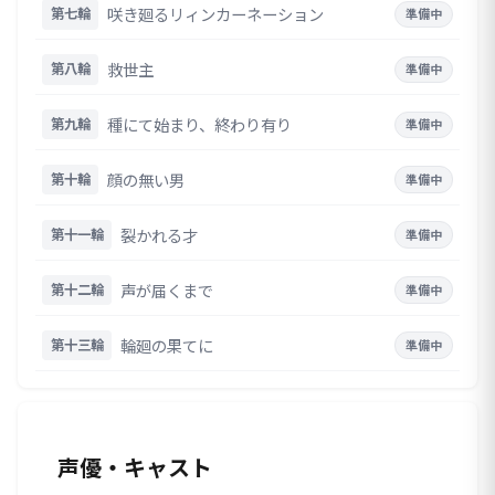
咲き廻るリィンカーネーション
第七輪
準備中
救世主
第八輪
準備中
種にて始まり、終わり有り
第九輪
準備中
顔の無い男
第十輪
準備中
裂かれる才
第十一輪
準備中
声が届くまで
第十二輪
準備中
輪廻の果てに
第十三輪
準備中
声優・キャスト