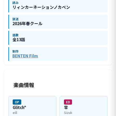
読み
リィンカーネーションノカベン
放送
2026年春クール
話数
全13話
制作
BENTEN Film
楽曲情報
OP
ED
Glitch*
零
eill
Sizuk