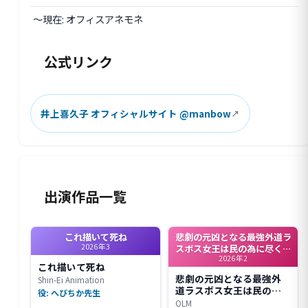
〜現在: オフィスアネモネ
公式リンク
井上喜久子 オフィシャルサイト @manbow
出演作品一覧
これ描いて死ね
悲劇の元凶となる最強外道ラ
2026年3
スボス女王は民の為に尽くし
2026年2
ます。Season2
これ描いて死ね
悲劇の元凶となる最強外
Shin-Ei Animation
道ラスボス女王は民の為
役: へびちか先生
に尽くします。Season2
OLM