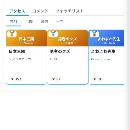
アクセス
コメント
ウォッチリスト
累計
月間
週間
日間
日本三國
勇者のクズ
よわよわ先生
2026年春
2026年冬
2026年春
日本三國
勇者のクズ
よわよわ先生
スタジオカフカ
OLM
Brain's Base
352
87
81