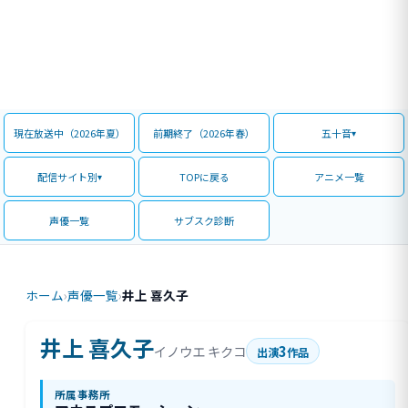
現在放送中（2026年夏）
前期終了（2026年春）
五十音
配信サイト別
TOPに戻る
アニメ一覧
声優一覧
サブスク診断
ホーム
›
声優一覧
›
井上 喜久子
井上 喜久子
3
イノウエ キクコ
出演
作品
所属事務所