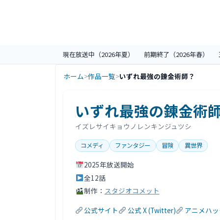
現在放送中（2026年夏）
前期終了（2026年春）
ホーム
>
作品一覧
>
いずれ最強の錬金術師？
いずれ最強の錬金術
評価情報
イズレサイキョウノレンキンジュツシ
コメディ
ファンタジー
冒険
異世界
2025年放送開始
全12話
制作：
スタジオコメット
公式サイト
公式 X (Twitter)
アニメハッ