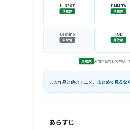
U-NEXT
DMM TV
見放題
見放題
Lemino
FOD
未配信
見放題
追加料金なしで視聴可
見放題
この作品と他のアニメ、
まとめて見るな
あらすじ