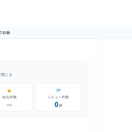
ク診断
を閉じる
★
総合評価
レビュー件数
—
0
件