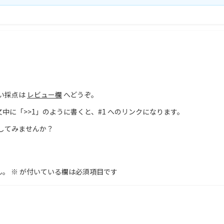
い採点は
レビュー欄
へどうぞ。
文中に「>>1」のように書くと、#1 へのリンクになります。
してみませんか？
ん。
※
が付いている欄は必須項目です