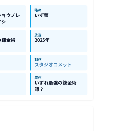
略称
キョウノレ
いず錬
ツシ
放送
の錬金術
2025年
制作
スタジオコメット
原作
いずれ最強の錬金術
師？