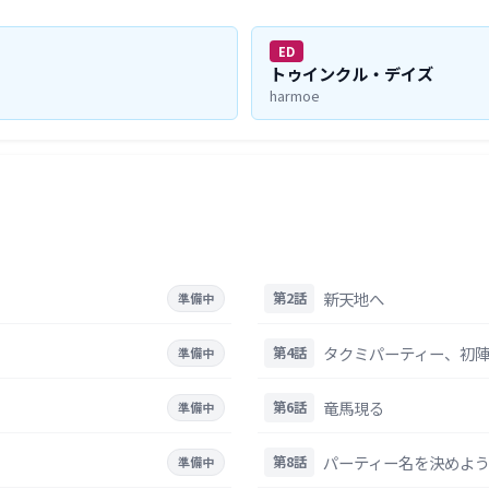
ED
トゥインクル・デイズ
harmoe
新天地へ
第2話
準備中
タクミパーティー、初
第4話
準備中
竜馬現る
第6話
準備中
パーティー名を決めよ
第8話
準備中