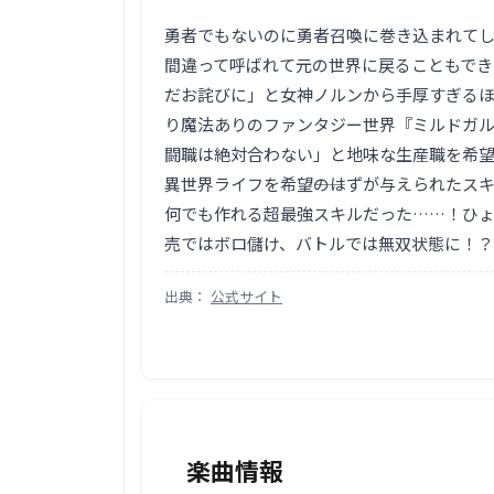
勇者でもないのに勇者召喚に巻き込まれてし
間違って呼ばれて元の世界に戻ることもでき
だお詫びに」と女神ノルンから手厚すぎる
り魔法ありのファンタジー世界『ミルドガ
闘職は絶対合わない」と地味な生産職を希
異世界ライフを希望――のはずが与えられた
何でも作れる超最強スキルだった……！ひ
売ではボロ儲け、バトルでは無双状態に！？
出典：
公式サイト
楽曲情報