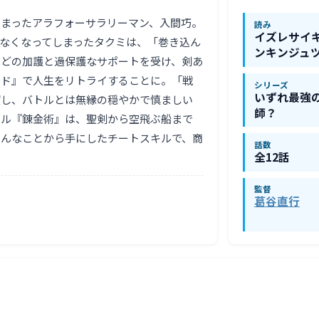
まったアラフォーサラリーマン、入間巧。
読み
イズレサイ
なくなってしまったタクミは、「巻き込ん
ンキンジュ
ほどの加護と過保護なサポートを受け、剣あ
ルド』で人生をリトライすることに。「戦
シリーズ
いずれ最強
望し、バトルとは無縁の穏やかで慎ましい
師？
スキル『錬金術』は、聖剣から空飛ぶ船まで
ょんなことから手にしたチートスキルで、商
話数
全12話
監督
葛谷直行