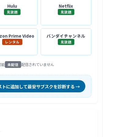
Hulu
Netflix
見放題
見放題
on Prime Video
バンダイチャンネル
レンタル
見放題
可能
配信されていません
未配信
ストに追加して最安サブスクを診断する →
報