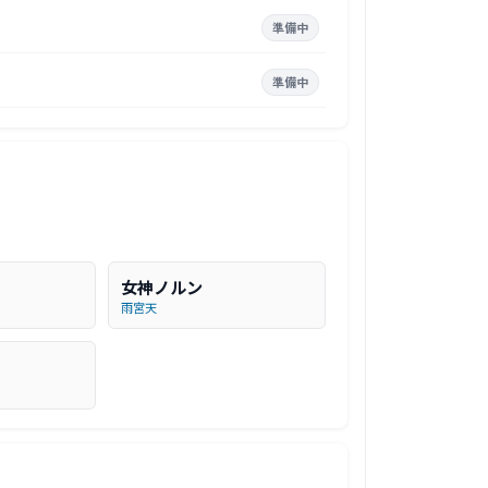
準備中
準備中
女神ノルン
雨宮天