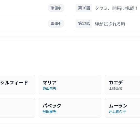
タクミ、開拓に挑戦！
第10話
準備中
絆が試される時
第12話
準備中
シルフィード
マリア
カエデ
東山奈央
土師亜文
パペック
ムーラン
飛田展男
井上喜久子