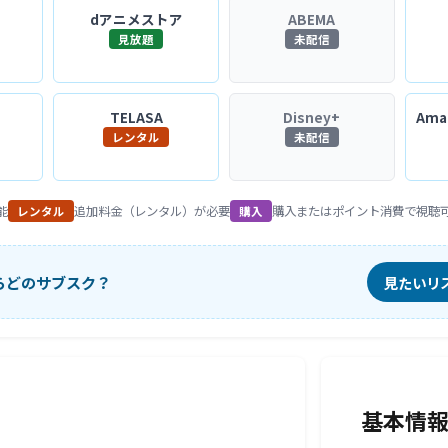
dアニメストア
ABEMA
見放題
未配信
TELASA
Disney+
Amaz
レンタル
未配信
能
追加料金（レンタル）が必要
購入またはポイント消費で視聴
レンタル
購入
らどのサブスク？
見たいリ
基本情