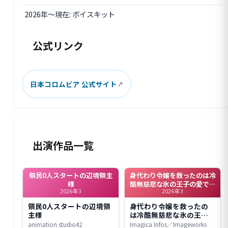
2026年〜現在: ボイスキット
公式リンク
日本コロムビア 公式サイト
出演作品一覧
領民0人スタートの辺境領主
身代わり令嬢を救ったのは冷
様
酷無慈悲な氷の王子の愛でし
2026年3
2026年3
た
領民0人スタートの辺境領
身代わり令嬢を救ったの
主様
は冷酷無慈悲な氷の王子
の愛でした
animation studio42
Imagica Infos／Imageworks