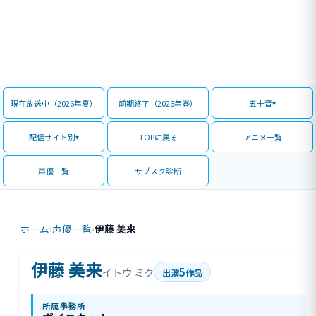
現在放送中（2026年夏）
前期終了（2026年春）
五十音
配信サイト別
TOPに戻る
アニメ一覧
声優一覧
サブスク診断
ホーム
›
声優一覧
›
伊藤 美来
伊藤 美来
5
イトウ ミク
出演
作品
所属事務所