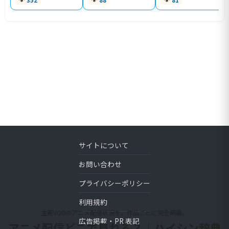
352
88
81
サイトについて
お問い合わせ
プライバシーポリシー
利用規約
主要VODのアニメ配信状況を、作品ごとに完全網羅。
広告掲載・PR 表記
アニメ配信どこで見れる？｜ハイシン辞典