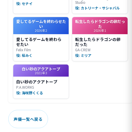
Studio
役: セナイ
役: カトリーナ・サシャバル
愛してるゲームを終わらせた
転生したらドラゴンの卵だっ
い
た
2026年2
2026年1
愛してるゲームを終わら
転生したらドラゴンの卵
せたい
だった
Felix Film
GA-CREW
役: 桜みく
役: ミリア
白い砂のアクアトープ
2021年3
白い砂のアクアトープ
P.A.WORKS
役: 海咲野くくる
声優一覧へ戻る