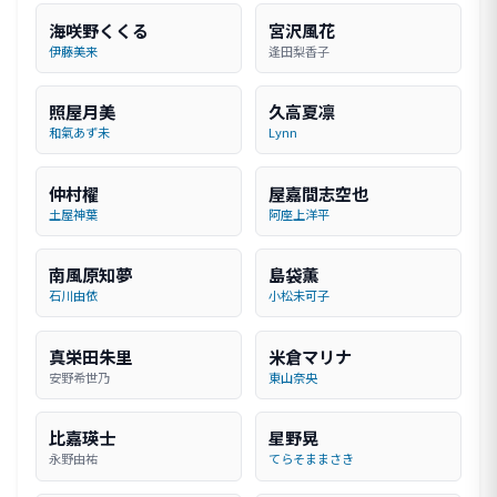
海咲野くくる
宮沢風花
伊藤美来
逢田梨香子
照屋月美
久高夏凛
和氣あず未
Lynn
仲村櫂
屋嘉間志空也
土屋神葉
阿座上洋平
南風原知夢
島袋薫
石川由依
小松未可子
真栄田朱里
米倉マリナ
安野希世乃
東山奈央
比嘉瑛士
星野晃
永野由祐
てらそままさき