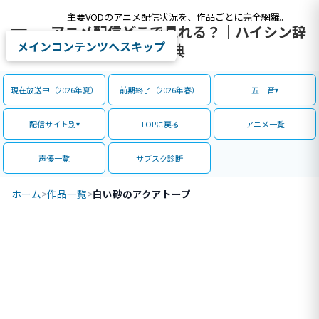
主要VODのアニメ配信状況を、作品ごとに完全網羅。
アニメ配信どこで見れる？｜ハイシン辞
メインコンテンツへスキップ
典
現在放送中（2026年夏）
前期終了（2026年春）
五十音
配信サイト別
TOPに戻る
アニメ一覧
声優一覧
サブスク診断
ホーム
>
作品一覧
>
白い砂のアクアトープ