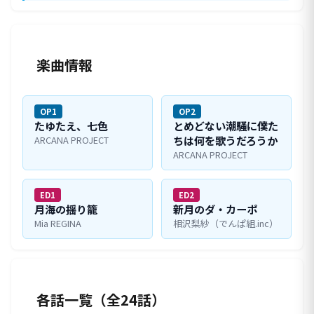
楽曲情報
OP1
OP2
たゆたえ、七色
とめどない潮騒に僕た
ちは何を歌うだろうか
ARCANA PROJECT
ARCANA PROJECT
ED1
ED2
月海の揺り籠
新月のダ・カーポ
Mia REGINA
相沢梨紗（でんぱ組.inc）
各話一覧（全24話）