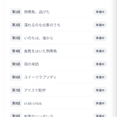
熱帯魚、逃げた
第1話
準備中
濡れるのも仕事のうち
第2話
準備中
いのちは、海から
第3話
準備中
長靴をはいた熱帯魚
第4話
準備中
母の来訪
第5話
準備中
スイーツラプソディ
第6話
準備中
アイスで乾杯
第7話
準備中
crab crisis
第8話
準備中
刺客のシンデレラ
第9話
準備中