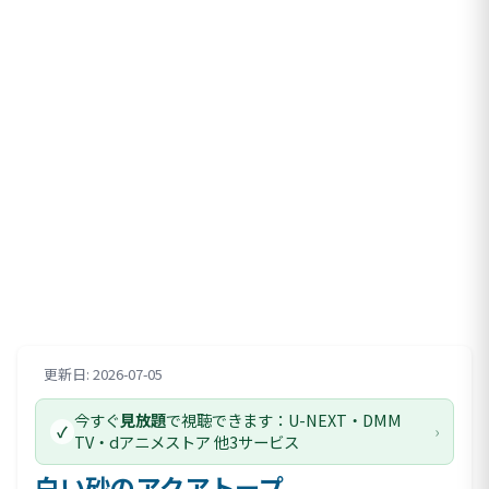
更新日: 2026-07-05
評価情報
今すぐ
見放題
で視聴できます：U-NEXT・DMM
›
✓
TV・dアニメストア 他3サービス
白い砂のアクアトープ