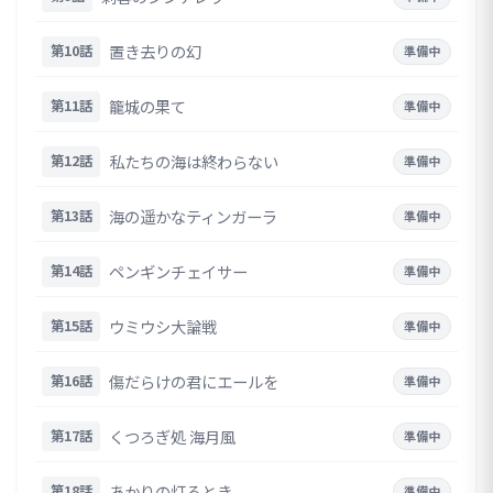
置き去りの幻
第10話
準備中
籠城の果て
第11話
準備中
私たちの海は終わらない
第12話
準備中
海の遥かなティンガーラ
第13話
準備中
ペンギンチェイサー
第14話
準備中
ウミウシ大論戦
第15話
準備中
傷だらけの君にエールを
第16話
準備中
くつろぎ処 海月風
第17話
準備中
あかりの灯るとき
第18話
準備中