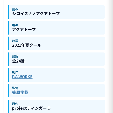
読み
シロイスナノアクアトープ
略称
アクアトープ
放送
2021年夏クール
話数
全24話
制作
P.A.WORKS
監督
篠原俊哉
原作
projectティンガーラ