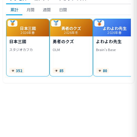
累計
月間
週間
日間
日本三國
勇者のクズ
よわよわ先生
2026年春
2026年冬
2026年春
日本三國
勇者のクズ
よわよわ先生
スタジオカフカ
OLM
Brain's Base
352
85
80