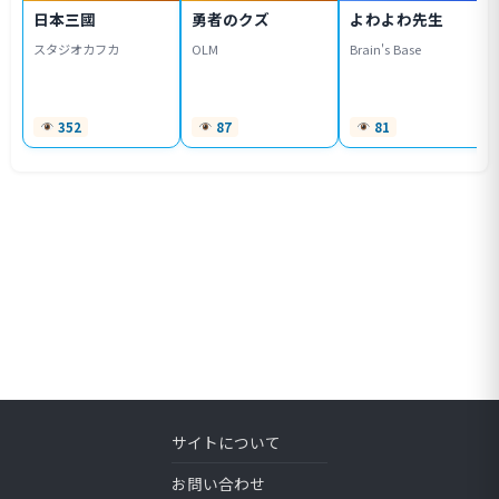
日本三國
勇者のクズ
よわよわ先生
スタジオカフカ
OLM
Brain's Base
352
87
81
サイトについて
お問い合わせ