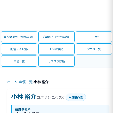
現在放送中（2026年夏）
前期終了（2026年春）
五十音
配信サイト別
TOPに戻る
アニメ一覧
声優一覧
サブスク診断
ホーム
›
声優一覧
›
小林 裕介
小林 裕介
9
コバヤシ ユウスケ
出演
作品
所属事務所