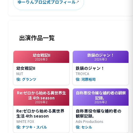
ゆーりんプロ公式プロフィール
出演作品一覧
幼女戦記Ⅱ
鉄鍋のジャン！
2026年3
2026年3
幼女戦記Ⅱ
鉄鍋のジャン！
NUT
TROYCA
役: グランツ
役: 河原裕司
Re:ゼロから始める異世界生
自称悪役令嬢な婚約者の観察
活 4th season
記録。
2026年2
2026年2
Re:ゼロから始める異世界
自称悪役令嬢な婚約者の
生活 4th season
観察記録。
WHITE FOX
Ashi Productions
役: ナツキ・スバル
役: セシル