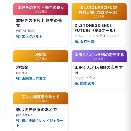
本好きの下剋上 領主の養女
Dr.STONE SCIENCE
2026年2
FUTURE（第3クール）
2026年
本好きの下剋上 領主の養
女
Dr.STONE SCIENCE
FUTURE（第3クール）
WIT STUDIO
トムス・エンタテインメント
役: エックハルト
役: 石神千空
地獄楽
山田くんとLv999の恋をする
2023年2
2023年2
地獄楽
山田くんとLv999の恋をす
る
MAPPA
マッドハウス
役: 山田浅ェ門典坐
役: 岡本武明
恋は世界征服のあとで
2022年2
恋は世界征服のあとで
project No.9
役: 相川不動 / レッドジェラー
ト