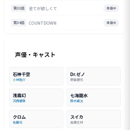
全てが欲しくて
第33話
準備中
COUNTDOWN
第34話
準備中
声優・キャスト
石神千空
Dr.ゼノ
小林裕介
野島健児
浅霧幻
七海龍水
河西健吾
鈴木崚汰
クロム
スイカ
佐藤元
高橋花林