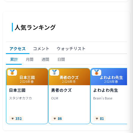
人気ランキング
アクセス
コメント
ウォッチリスト
累計
月間
週間
日間
日本三國
勇者のクズ
よわよわ先生
2026年春
2026年冬
2026年春
日本三國
勇者のクズ
よわよわ先生
スタジオカフカ
OLM
Brain's Base
352
86
81