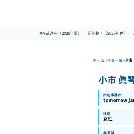
現在放送中（2026年夏）
前期終了（2026年春）
ホーム
›
声優一覧
›
小市
小市 眞
所属事務所
tomorrow j
性別
女性
血液型