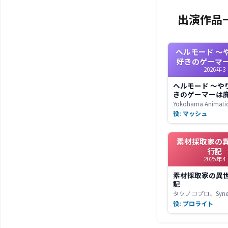
出演作品
ヘルモード ～
好きのゲーマ
2026年3
定の異世界で
～ 2nd Sea
ヘルモード ～や
きのゲーマーは
異世界で無双する～
Yokohama Animati
Season
役: マッシュ
素材採取家の
行記
2025年4
素材採取家の異
記
タツノコプロ、Syner
役: ブロライト