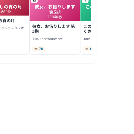
しの宵の月
彼女、お借りします
このヒーラー、めん
026年冬
第5期
どくさい
2026年春
2022年春
の宵の月
彼女、お借りします 第
このヒーラー、めんど
ィッシュスタジオ
5期
くさい
TMS Entertainment
Jumondou
70
67