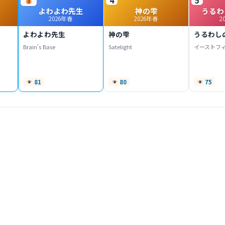
よわよわ先生
神の雫
うるわ
2026年春
2026年春
2
よわよわ先生
神の雫
うるわし
Brain's Base
Satelight
イーストフ
81
80
75