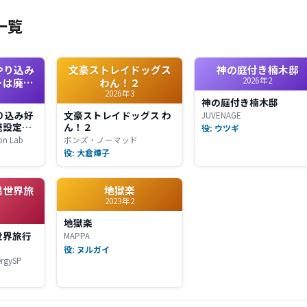
一覧
やり込み
文豪ストレイドッグス
神の庭付き楠木邸
2026年2
ーは廃設
わん！２
2026年3
無双する
神の庭付き楠木邸
son
り込み好
文豪ストレイドッグス わ
JUVENAGE
廃設定の
ん！２
役: ウツギ
 2nd
on Lab
ボンズ・ノーマッド
役: 大倉燁子
異世界旅
地獄楽
2023年2
地獄楽
世界旅行
MAPPA
役: ヌルガイ
gySP