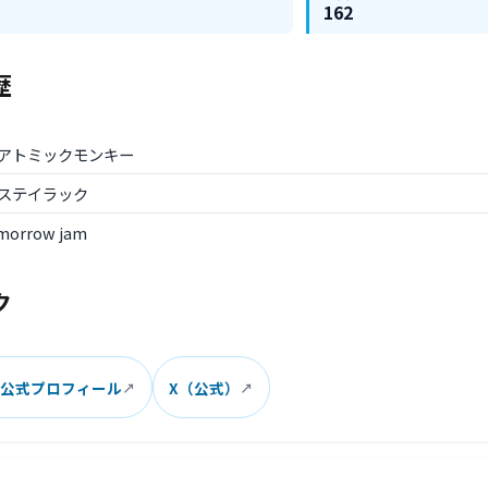
162
歴
年: アトミックモンキー
: ステイラック
morrow jam
ク
am 公式プロフィール
X（公式）