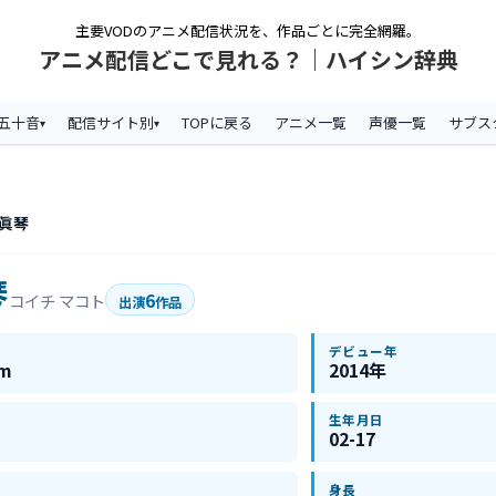
主要VODのアニメ配信状況を、作品ごとに完全網羅。
アニメ配信どこで見れる？｜ハイシン辞典
五十音
配信サイト別
TOPに戻る
アニメ一覧
声優一覧
サブス
 眞琴
琴
6
コイチ マコト
出演
作品
デビュー年
am
2014年
生年月日
02-17
身長