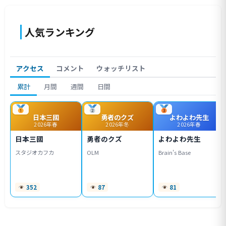
人気ランキング
アクセス
コメント
ウォッチリスト
累計
月間
週間
日間
日本三國
勇者のクズ
よわよわ先生
2026年春
2026年冬
2026年春
日本三國
勇者のクズ
よわよわ先生
スタジオカフカ
OLM
Brain's Base
352
87
81