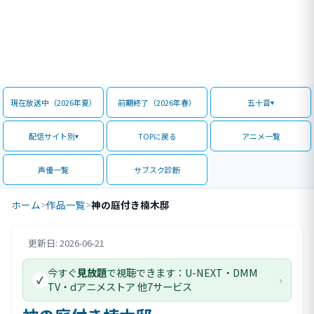
現在放送中（2026年夏）
前期終了（2026年春）
五十音
配信サイト別
TOPに戻る
アニメ一覧
声優一覧
サブスク診断
ホーム
>
作品一覧
>
神の庭付き楠木邸
更新日: 2026-06-21
評価情報
今すぐ
見放題
で視聴できます：U-NEXT・DMM
›
✓
TV・dアニメストア 他7サービス