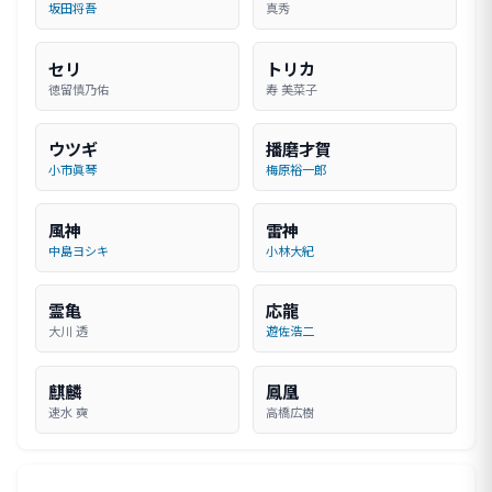
坂田将吾
真秀
セリ
トリカ
徳留慎乃佑
寿 美菜子
ウツギ
播磨才賀
小市眞琴
梅原裕一郎
風神
雷神
中島ヨシキ
小林大紀
霊亀
応龍
大川 透
遊佐浩二
麒麟
鳳凰
速水 奭
高橋広樹