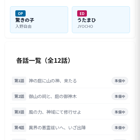
OP
ED
驚きの子
うたまひ
入野自由
JYOCHO
各話一覧（全12話）
神の庭に山の神、来たる
第1話
準備中
御山の祠と、庭の御神木
第2話
準備中
風の力、神域にて修行せよ
第3話
準備中
異界の悪霊祓いへ、いざ出陣
第4話
準備中