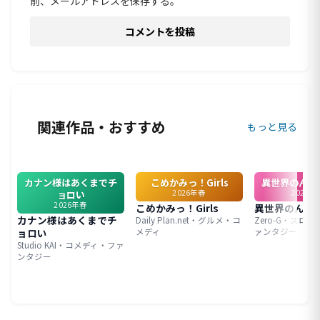
前、メールアドレスを保存する。
関連作品・おすすめ
もっと見る
カナン様はあくまでチ
こめかみっ！Girls
異世界のんび
2026年春
2026年
ョロい
2026年春
こめかみっ！Girls
異世界のんび
カナン様はあくまでチ
Daily Plan.net・グルメ・コ
Zero-G・スロ
ョロい
メディ
ァンタジー
Studio KAI・コメディ・ファ
ンタジー