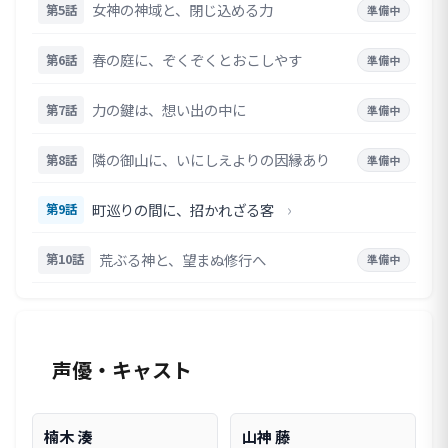
女神の神域と、閉じ込める力
第5話
準備中
春の庭に、ぞくぞくとおこしやす
第6話
準備中
力の鍵は、想い出の中に
第7話
準備中
隣の御山に、いにしえよりの因縁あり
第8話
準備中
›
町巡りの間に、招かれざる客
第9話
荒ぶる神と、望まぬ修行へ
第10話
準備中
声優・キャスト
楠木 湊
山神 藤