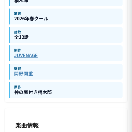
楠木邸
放送
2026年春クール
話数
全12話
制作
JUVENAGE
監督
関野関重
原作
神の庭付き楠木邸
楽曲情報