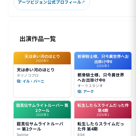
アーツビジョン公式プロフィール
出演作品一覧
天は赤い河のほとり
骸骨騎士様、只今異世界へお
2026年3
出掛け中Ⅱ
2026年3
天は赤い河のほとり
骸骨騎士様、只今異世界
タツノコプロ
へお出掛け中Ⅱ
役: イル・バーニ
オーラスタジオ
役: アーク
鎧真伝サムライトルーパー 第
転生したらスライムだった件
2クール
第4期
2026年3
2026年2
鎧真伝サムライトルーパ
転生したらスライムだっ
ー 第2クール
た件 第4期
Sunrise
8-bit