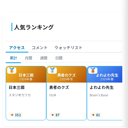
人気ランキング
アクセス
コメント
ウォッチリスト
累計
月間
週間
日間
日本三國
勇者のクズ
よわよわ先生
2026年春
2026年冬
2026年春
日本三國
勇者のクズ
よわよわ先生
スタジオカフカ
OLM
Brain's Base
352
87
81