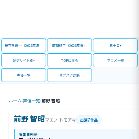
現在放送中（2026年夏）
前期終了（2026年春）
五十音
配信サイト別
TOPに戻る
アニメ一覧
声優一覧
サブスク診断
ホーム
›
声優一覧
›
前野 智昭
前野 智昭
7
マエノ トモアキ
出演
作品
所属事務所